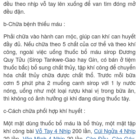
đều theo nhịp vỗ tay lên xuống để van tim đóng mở
đều đặn.
b-Chữa bệnh thiếu máu :
Phải chữa vào hành can mộc, giúp can khí can huyết
đầy đủ. Nếu chữa theo 5 chất của cơ thể và theo khí
công, ngoài việc uống thuốc bổ máu sirop Đương
Quy Tửu (Sirop Tankwe-Gao hay Gin, có bán ở tiệm
thuốc bắc) bổ sung chất thủy, tập khí công để chuyển
hóa chất thủy chữa được chất thổ. Trước mỗi bữa
cơm 5 phút pha 2 muổng canh sirop với 1 ly nước
nóng, uống như một loại rượu khai vị trong bữa ăn,
thì không có ảnh hưởng gì khi đang dùng thuốc tây.
c-Cách chữa phối hợp khí huyết :
Một mặt dùng thuốc bổ máu là bổ thùy, một mặt tập
khí công bài
Vỗ Tay 4 Nhịp
200 lần,
Cúi Ngửa 4 Nhịp
20 lần,
Vặn Mình 4 Nhịp
20 lần.
Cào Đầu, Cào Gáy,