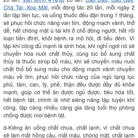
Chà Tai, Xoa Mặt
, mỗi động tác 20 lần, mỗi ngày 2
lần tập liên tục, và uống thuốc đều đặn trong 1 tháng,
sẽ phục hồi chức năng van tim, động mạch vành, thở
dễ, hết chóng mặt ù tai khi ở chỗ đông người, hết rối
loạn tiền đình, khỏi bệnh ra mồ hôi, đi tiểu đêm. Vì
tập khí công đủ mạnh là sinh hóa, khi nghỉ ngơi nó sẽ
chuyển hóa nuôi chất thủy, cùng lúc bổ sung chất
thủy là thuốc sirop bổ máu, khí sẽ chuyển máu nuôi
chất thổ bổ sung máu cho động mạch vành chuyển
máu về tim, phục hồi chức năng của ngũ tạng lục
phủ, tâm, can, tỳ, phế, thận đều được đầy đủ khỏe
mạnh, giúp cơ thể ăn được ngủ được, tiêu hóa tốt,
hết bệnh tật, chính là nhờ siêng năng tập luyện khí
công, tập càng nhiều càng gia tăng tuổi thọ phòng
chống được mọi bệnh tật.
d-Kiêng ăn uống chất chua, chất lạnh, vì chất chua
sẽ làm mất hồng cầu, mất máu, chóng mặt, chất lạnh