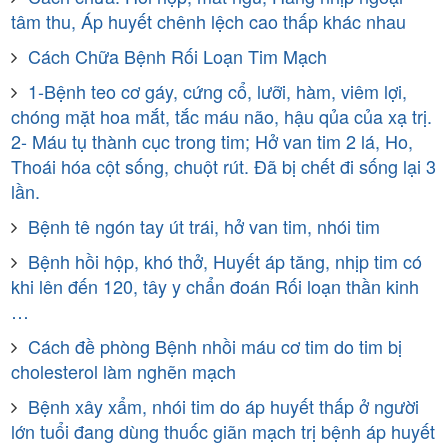
tâm thu, Áp huyết chênh lệch cao thấp khác nhau
Cách Chữa Bệnh Rối Loạn Tim Mạch
1-Bệnh teo cơ gáy, cứng cổ, lưỡi, hàm, viêm lợi,
chóng mặt hoa mắt, tắc máu não, hậu qủa của xạ trị.
2- Máu tụ thành cục trong tim; Hở van tim 2 lá, Ho,
Thoái hóa cột sống, chuột rút. Đã bị chết đi sống lại 3
lần.
Bệnh tê ngón tay út trái, hở van tim, nhói tim
Bệnh hồi hộp, khó thở, Huyết áp tăng, nhịp tim có
khi lên đến 120, tây y chẩn đoán Rối loạn thần kinh
…
Cách đề phòng Bệnh nhồi máu cơ tim do tim bị
cholesterol làm nghẽn mạch
Bệnh xây xẩm, nhói tim do áp huyết thấp ở người
lớn tuổi đang dùng thuốc giãn mạch trị bệnh áp huyết