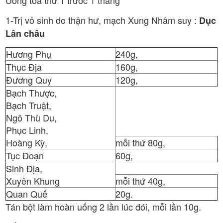
Uống toa thứ 1 trước 1 tháng
1-Trị vô sinh do thận hư, mạch Xung Nhâm suy :
Dục
Lân châu
Hương Phụ
240g,
Thục Địa
160g,
Đương Quy
120g,
Bạch Thược,
Bạch Truật,
Ngô Thù Du,
Phục Linh,
Hoàng Kỳ,
mỗi thứ 80g,
Tục Đoạn
60g,
Sinh Địa,
Xuyên Khung
mỗi thứ 40g,
Quan Quế
20g.
Tán bột làm hoàn uống 2 lần lúc đói, mỗi lần 10g.