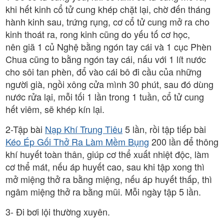
khi hết kinh cổ tử cung khép chặt lại, chờ đến tháng
hành kinh sau, trứng rụng, cơ cổ tử cung mở ra cho
kinh thoát ra, rong kinh cũng do yếu tố cơ học,
nên giã 1 củ Nghệ bằng ngón tay cái và 1 cục Phèn
Chua cũng to bằng ngón tay cái, nấu với 1 lít nước
cho sôi tan phèn, đổ vào cái bô đi cầu của những
người già, ngồi xông cửa mình 30 phút, sau đó dùng
nước rửa lại, mỗi tối 1 lần trong 1 tuần, cổ tử cung
hết viêm, sẽ khép kín lại.
2-Tập bài
Nạp Khí Trung Tiêu
5 lần, rồi tập tiếp bài
Kéo Ép Gối Thở Ra Làm Mềm Bụng
200 lần để thông
khí huyết toàn thân, giúp cơ thể xuất nhiệt độc, làm
cơ thể mát, nếu áp huyết cao, sau khi tập xong thì
mở miệng thở ra bằng miệng, nếu áp huyết thấp, thì
ngâm miệng thở ra bằng mũi. Mỗi ngày tập 5 lần.
3- Đi bơi lội thường xuyên.