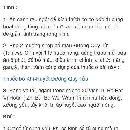
Tinh :
1- Ăn canh rau ngót để kích thích cơ co bóp tử cung
hoạt động tống hết máu ứ ra nhiều cho hết một lần
để giảm tình trạng rong kinh.
2- Pha 2 muỗng sirop bổ máu Đương Quy Tử
(Tankwe-Gin) với 1 ly nước nóng, uống trước mỗi bữa
ăn 5 phút, để bổ máu, điều kinh, chỉnh lại chức năng
gan,tỳ, thận. Xem công dụng của thuốc ở bài này :
Thuốc bổ Khí-Huyết Đương Quy Tửu
3- Sáng và tối, ngậm trong miệng 20 viên Tri Bá Bát
Vị Hoàn ( Zhi Bai Ba Wei Wan) Trị âm hư hỏa động,
xương yếu, tủy khô, trị áp huyết cao người nóng.
Khí :
1-Cơ cổ tử cung yếu, khi có kinh cổ tử cung mở ra,