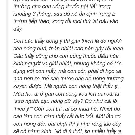
thường cho con uống thuốc nội tiết trong
khoảng 3 tháng, sau đó nó ổn định trong 2
tháng tiếp theo, xong rồi mọi thứ lại đâu vào
đấy.
Còn các thầy đông y thì giải thích là do người
con nóng quá, thân nhiệt cao nên gây rối loạn.
Các thầy cũng cho con uống thuốc điều hòa
kinh nguyệt và giải nhiệt, nhưng không có tác
dụng với con mấy, mà con còn phải đi học xa
nhà nên ko thể sắc thuốc bắc để uống thường
xuyên được. Mà người con nóng thật thầy ạ.
Mùa hè, ai ở gần con cũng kêu lên oai oái là
"sao người cậu nóng dữ vậy? Cứ như cái lò
thiêu ý!" Còn con thì rất sợ mùa hè. Nhiệt độ
cao làm con cảm thấy rất bức bối. Mỗi lần có
cơn nóng đến bất chợt thì y như rằng lúc đấy
sẽ có hành kinh. Nó đi ít thôi, ko nhiều thầy ạ,