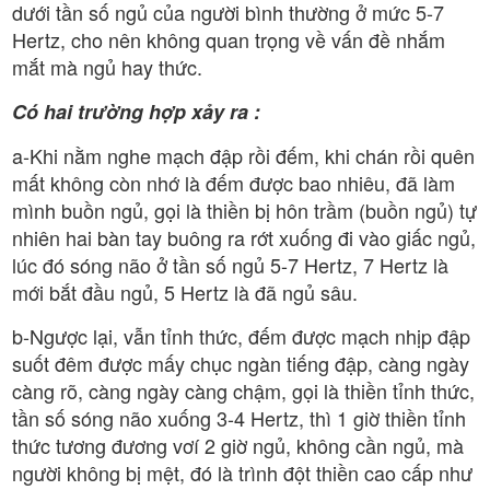
dưới tần số ngủ của người bình thường ở mức 5-7
Hertz, cho nên không quan trọng về vấn đề nhắm
mắt mà ngủ hay thức.
Có hai trường hợp xảy ra :
a-Khi nằm nghe mạch đập rồi đếm, khi chán rồi quên
mất không còn nhớ là đếm được bao nhiêu, đã làm
mình buồn ngủ, gọi là thiền bị hôn trầm (buồn ngủ) tự
nhiên hai bàn tay buông ra rớt xuống đi vào giấc ngủ,
lúc đó sóng não ở tần số ngủ 5-7 Hertz, 7 Hertz là
mới bắt đầu ngủ, 5 Hertz là đã ngủ sâu.
b-Ngược lại, vẫn tỉnh thức, đếm được mạch nhịp đập
suốt đêm được mấy chục ngàn tiếng đập, càng ngày
càng rõ, càng ngày càng chậm, gọi là thiền tỉnh thức,
tần số sóng não xuống 3-4 Hertz, thì 1 giờ thiền tỉnh
thức tương đương vơí 2 giờ ngủ, không cần ngủ, mà
người không bị mệt, đó là trình đột thiền cao cấp như