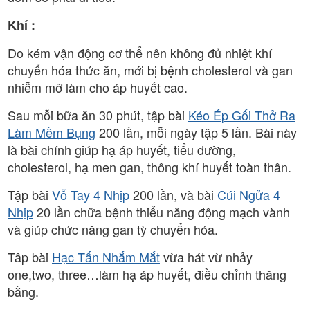
Khí :
Do kém vận động cơ thể nên không đủ nhiệt khí
chuyển hóa thức ăn, mới bị bệnh cholesterol và gan
nhiễm mỡ làm cho áp huyết cao.
Sau mỗi bữa ăn 30 phút, tập bài
Kéo Ép Gối Thở Ra
Làm Mềm Bụng
200 lần, mỗi ngày tập 5 lần. Bài này
là bài chính giúp hạ áp huyết, tiểu đường,
cholesterol, hạ men gan, thông khí huyết toàn thân.
Tập bài
Vỗ Tay 4 Nhịp
200 lần, và bài
Cúi Ngửa 4
Nhịp
20 lần chữa bệnh thiểu năng động mạch vành
và giúp chức năng gan tỳ chuyển hóa.
Tâp bài
Hạc Tấn Nhắm Mắt
vừa hát vừ nhảy
one,two, three…làm hạ áp huyết, điều chỉnh thăng
bằng.