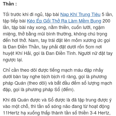
Thần :
Tối trước khi đi ngủ, tập bài
Nạp Khí Trung Tiêu
5 lần,
tập tiếp bài
Kéo Ép Gối Thở Ra Làm Mềm Bụng
200
lần, tập bài này xong, nằm thiền, cuốn lưỡi, ngậm
miệng, thở bằng mũi bình thường, không chú trọng
đến hơi thở. Nam, tay trái đặt lên mỏm xương ức gọi
là Đan Điền Thần, tay phải đặt dưới rốn 5cm nơi
huyệt Khí Hải, gọi là Đan Điền Tinh. Người nữ đặt tay
ngược lại.
Chỉ cần theo dõi được tiếng mạch máu đập nhảy
dưới bàn tay nghe bịch bịch rõ ràng, gọi là phương
pháp Quán (theo dõi) và bắt đầu đếm số lượng mạch
đập, gọi là phương pháp Sổ (đếm).
Khi đã Quán được và Sổ được là đã tập trung được ý
vào một chỗ, thì tần số sóng não đang từ hoạt động
11Hertz hạ xuống thấp thành tần số thiền 3-4 Hertz,