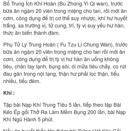
Bổ Trung Ích Khí Hoàn (Bu Zhong Yi Qi wan), trước
bữa ăn ngậm 20 viên trong miệng cho tan, rồi mới ăn
cơm, công dụng để trị cơ thể suy nhược, khí hư huyết
trắng, sa trường vị, tử cung, trĩ, tỳ vị suy yếu hư hàn,
thức ăn biến thành đàm.
Phụ Tử Lý Trung Hoàn ( Fu Tzu Li Chung Wan), trước
bữa ăn ngậm 20 viên trong miệng cho tan rồi mới ăn
cơm, công dụng để trị tỳ vị hư hàn ăn uống không
tiêu, chân tay lạnh, bụng sôi, ói mửa tiêu chảy, co rút
đau gân trong nội tạng, thận hư phải lọc thận, tiểu
nhiều, tiểu đêm.
Khí :
Tập bài Nạp Khí Trung Tiêu 5 lần, tiếp theo tập Bài
Kéo Ép gối Thở Ra Làm Mềm Bụng 200 lần, bài Nạp
Khí Ngũ Hành 5 phút.
Nếu áp huyết thấp tập thêm bài Đứng Hát Kéo Gối