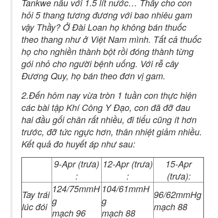
Tankwe nấu với 1.5 lít nước… Thầy cho con
hỏi 5 thang tương đương với bao nhiêu gam
vậy Thầy? Ở Đài Loan họ không bán thuốc
theo thang như ở Việt Nam mình. Tất cả thuốc
họ cho nghiền thành bột rồi đóng thành từng
gói nhỏ cho người bệnh uống. Với rễ cây
Đương Quy, họ bán theo đơn vị gam.
2.Đến hôm nay vừa tròn 1 tuần con thực hiện
các bài tập Khí Công Y Đạo, con đã đỡ đau
hai đầu gối chân rất nhiều, đi tiểu cũng ít hơn
trước, đỡ tức ngực hơn, thân nhiệt giảm nhiều.
Kết quả đo huyết áp như sau:
9-Apr (trưa)
12-Apr (trưa)
15-Apr
:
:
(trưa):
124/75mmH
104/61mmH
Tay trái
96/62mmHg
g
g
lúc đói
mạch 88
mạch 96
mạch 88