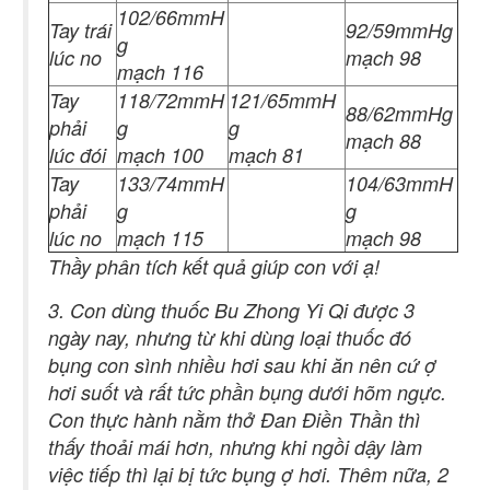
102/66mmH
Tay trái
92/59mmHg
g
lúc no
mạch 98
mạch 116
Tay
118/72mmH
121/65mmH
88/62mmHg
phải
g
g
mạch 88
lúc đói
mạch 100
mạch 81
Tay
133/74mmH
104/63mmH
phải
g
g
lúc no
mạch 115
mạch 98
Thầy phân tích kết quả giúp con với ạ!
3. Con dùng thuốc Bu Zhong Yi Qi được 3
ngày nay, nhưng từ khi dùng loại thuốc đó
bụng con sình nhiều hơi sau khi ăn nên cứ ợ
hơi suốt và rất tức phần bụng dưới hõm ngực.
Con thực hành nằm thở Đan Điền Thần thì
thấy thoải mái hơn, nhưng khi ngồi dậy làm
việc tiếp thì lại bị tức bụng ợ hơi. Thêm nữa, 2