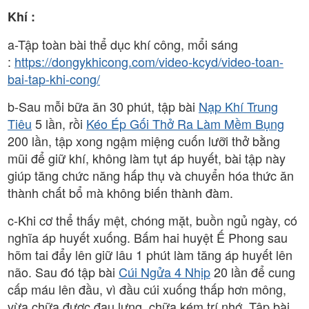
Khí :
a-Tập toàn bài thể dục khí công, mổi sáng
:
https://dongykhicong.com/video-kcyd/video-toan-
bai-tap-khi-cong/
b-Sau mỗi bữa ăn 30 phút, tập bài
Nạp Khí Trung
Tiêu
5 lần, rồi
Kéo Ép Gối Thở Ra Làm Mềm Bụng
200 lần, tập xong ngậm miệng cuốn lưỡi thở bằng
mũi để giữ khí, không làm tụt áp huyết, bài tập này
giúp tăng chức năng hấp thụ và chuyển hóa thức ăn
thành chất bổ mà không biến thành đàm.
c-Khi cơ thể thấy mệt, chóng mặt, buồn ngủ ngày, có
nghĩa áp huyết xuống. Bấm hai huyệt Ế Phong sau
hõm tai đẩy lên giữ lâu 1 phút làm tăng áp huyết lên
não. Sau đó tập bài
Cúi Ngửa 4 Nhịp
20 lần để cung
cấp máu lên đầu, vì đầu cúi xuống thấp hơn mông,
vừa chữa được đau lưng, chữa kém trí nhớ. Tập bài