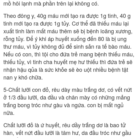
mồ hôi lạnh mà phần trên lại không có.
Theo đông y, 40g máu mới tạo ra được 1g tinh, 40 g
tinh mới tạo ra được 1g tủy. Cơ thể đã thiếu máu lại
xuất tinh làm mất máu thêm sẽ bị bệnh loãng xương,
rỗng tủy. Để ý khi áp huyết xuống đến 80 là bị ung
thư máu, vì tủy không đủ để sinh sản ra tế bào máu.
Nếu có con, thì tội cho đứa trẻ mang bệnh thiếu máu,
thiếu tủy, vì tinh cha huyết mẹ hư thiếu thì đứa trẻ sẽ
nhận hậu qủa là sức khỏe sẽ èo uột nhiều bệnh tật
nan y khó chữa.
5-Chất lưỡi con đỏ, rêu dày màu trắng dơ, có vết nứt
ở 1/3 đầu lưỡi, da đầu và chân mày có những mảng
trắng bong tróc như gàu và ngứa. con bị mất ngủ
nữa.
Chất lưỡi đỏ là ứ huyết, rêu dầy trắng dơ là bao tử
hàn, vết nứt đầu lưỡi là tâm hư, da đầu tróc như gầu