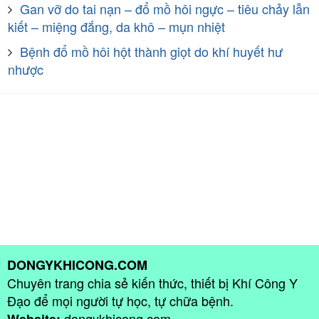
Gan vỡ do tai nạn – đổ mồ hôi ngực – tiêu chảy lẫn
kiết – miệng đắng, da khô – mụn nhiệt
Bệnh đổ mồ hôi hột thành giọt do khí huyết hư
nhược
DONGYKHICONG.COM
Chuyên trang chia sẻ kiến thức, thiết bị Khí Công Y
Đạo để mọi người tự học, tự chữa bệnh.
dongykhicong.com
Website: