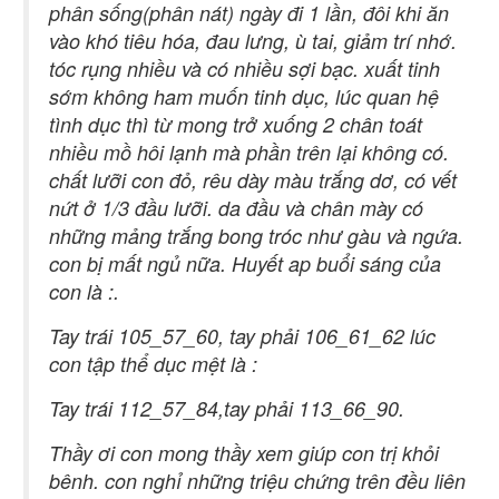
phân sống(phân nát) ngày đi 1 lần, đôi khi ăn
vào khó tiêu hóa, đau lưng, ù tai, giảm trí nhớ.
tóc rụng nhiều và có nhiều sợi bạc. xuất tinh
sớm không ham muốn tinh dục, lúc quan hệ
tình dục thì từ mong trở xuống 2 chân toát
nhiều mồ hôi lạnh mà phần trên lại không có.
chất lưỡi con đỏ, rêu dày màu trắng dơ, có vết
nứt ở 1/3 đầu lưỡi. da đầu và chân mày có
những mảng trắng bong tróc như gàu và ngứa.
con bị mất ngủ nữa. Huyết ap buổi sáng của
con là :.
Tay trái 105_57_60, tay phải 106_61_62 lúc
con tập thể dục mệt là :
Tay trái 112_57_84,tay phải 113_66_90.
Thầy ơi con mong thầy xem giúp con trị khỏi
bênh. con nghỉ những triệu chứng trên đều liên