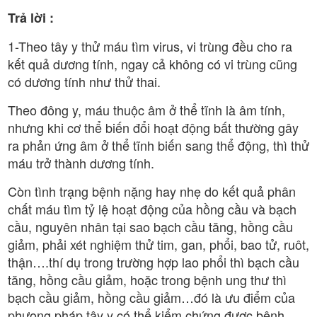
Trả lời :
1-Theo tây y thử máu tìm virus, vi trùng đều cho ra
kết quả dương tính, ngay cả không có vi trùng cũng
có dương tính như thử thai.
Theo đông y, máu thuộc âm ở thể tĩnh là âm tính,
nhưng khi cơ thể biến đổi hoạt động bất thường gây
ra phản ứng âm ở thể tĩnh biến sang thể động, thì thử
máu trở thành dương tính.
Còn tình trạng bệnh nặng hay nhẹ do kết quả phân
chất máu tìm tỷ lệ hoạt động của hồng cầu và bạch
cầu, nguyên nhân tại sao bạch cầu tăng, hồng cầu
giảm, phải xét nghiệm thử tim, gan, phổi, bao tử, ruôt,
thận….thí dụ trong trường hợp lao phổi thì bạch cầu
tăng, hồng cầu giảm, hoặc trong bệnh ung thư thì
bạch cầu giảm, hồng cầu giảm…đó là ưu điểm của
phưong pháp tây y có thể kiểm chứng được bệnh