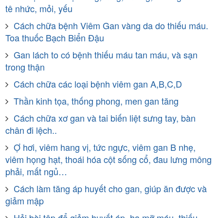
tê nhức, mỏi, yếu
Cách chữa bệnh Viêm Gan vàng da do thiếu máu.
Toa thuốc Bạch Biển Đậu
Gan lách to có bệnh thiếu máu tan máu, và sạn
trong thận
Cách chữa các loại bệnh viêm gan A,B,C,D
Thần kinh tọa, thống phong, men gan tăng
Cách chữa xơ gan và tai biến liệt sưng tay, bàn
chân đi lệch..
Ợ hơi, viêm hang vị, tức ngực, viêm gan B nhẹ,
viêm họng hạt, thoái hóa cột sống cổ, đau lưng mông
phải, mất ngủ…
Cách làm tăng áp huyết cho gan, giúp ăn được và
giảm mập
Hỏi bài tập để giảm huyết áp, hạ mỡ máu, thiếu