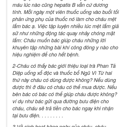
máu lúc nào cũng hepatis B vẫn cứ dương
tính. Mỗi ngày một viên thuốc uống vào buổi tối
phản ứng phụ của thuốc nó làm cho cháu mệt
lắm bác ạ. Việc tập luyện nhiều lúc mệt lắm giả
sử như những động tác quay nhảy chóng mặt
lắm: Cháu muốn bác giúp cháu những lời
khuyên tập những bài khí công đông y nào cho
hiệu nghiệm để cho hết bệnh.
2-Cháu có thấy bác giới thiệu loại trà Phan Tả
Diệp uống xổ độc và thuốc bổ Ngũ Vì Từ hai
thứ này cháu có dùng được không? Nếu dùng
được thì ở đâu có cháu có thể mua được. Nếu
bên bác có bác có thể giúp cháu được không?
ví dụ như bác gửi qua đường bưu điện cho
cháu, cháu sẽ trả tiền cho bác ngay khi nhận
tại bưu điện. . . . . . . . .
3-Về sinh hoạt hàng ngày của cháu, cháu