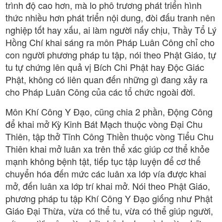
trình độ cao hơn, mà lo phô trương phát triển hình
thức nhiều hơn phát triển nội dung, đòi đấu tranh nên
nghiệp tốt hay xấu, ai làm người nấy chịu, Thầy Tổ Lý
Hồng Chí khai sáng ra môn Pháp Luân Công chỉ cho
con người phương pháp tu tập, nói theo Phật Giáo, tự
tu tự chứng lên quả vị Bích Chi Phật hay Độc Giác
Phật, không có liên quan đến những gì đang xảy ra
cho Pháp Luân Công của các tổ chức ngoài đời.
Môn Khí Công Y Đạo, cũng chia 2 phần, Động Công
để khai mở Kỳ Kinh Bát Mạch thuộc vòng Đại Chu
Thiên, tập thở Tĩnh Công Thiền thuộc vòng Tiểu Chu
Thiên khai mở luân xa trên thể xác giúp cơ thể khỏe
mạnh không bệnh tật, tiếp tục tập luyện để cơ thể
chuyển hóa đến mức các luân xa lớp vía được khai
mở, đến luân xa lớp trí khai mở. Nói theo Phật Giáo,
phương pháp tu tập Khí Công Y Đạo giống như Phật
Giáo Đại Thừa, vừa có thể tu, vừa có thể giúp người,