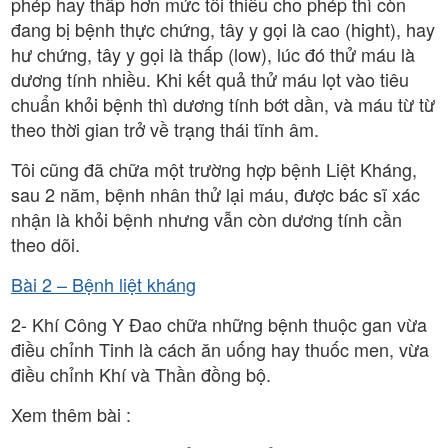
phép hay thấp hơn mức tối thiểu cho phép thì còn
đang bị bệnh thực chứng, tây y gọi là cao (hight), hay
hư chứng, tây y gọi là thấp (low), lúc đó thử máu là
dương tính nhiều. Khi kết quả thử máu lọt vào tiêu
chuẩn khỏi bệnh thì dương tính bớt dần, và máu từ từ
theo thời gian trở về trạng thái tĩnh âm.
Tôi cũng đã chữa một trường hợp bệnh Liệt Kháng,
sau 2 năm, bệnh nhân thử lại máu, được bác sĩ xác
nhận là khỏi bệnh nhưng vẫn còn dương tính cần
theo dõi.
Bài 2 – Bệnh liệt kháng
2- Khí Công Y Đao chữa những bệnh thuộc gan vừa
điều chỉnh Tinh là cách ăn uống hay thuốc men, vừa
điều chỉnh Khí và Thần đồng bộ.
Xem thêm bài :