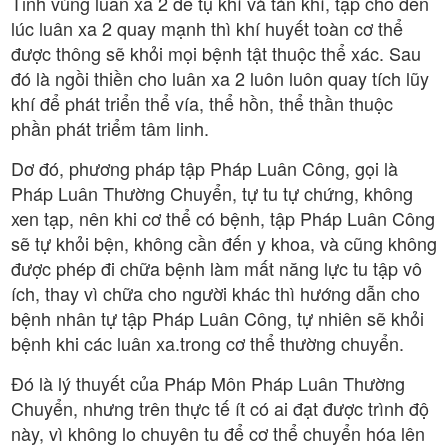
Tinh vùng luân xa 2 để tụ khí và tán khí, tập cho đến
lúc luân xa 2 quay mạnh thì khí huyết toàn cơ thể
được thông sẽ khỏi mọi bệnh tật thuộc thể xác. Sau
đó là ngồi thiền cho luân xa 2 luôn luôn quay tích lũy
khí để phát triển thể vía, thể hồn, thể thần thuộc
phần phát triểm tâm linh.
Dơ đó, phương pháp tập Pháp Luân Công, gọi là
Pháp Luân Thường Chuyển, tự tu tự chứng, không
xen tạp, nên khi cơ thể có bệnh, tập Pháp Luân Công
sẽ tự khỏi bện, không cần đến y khoa, và cũng không
được phép đi chữa bệnh làm mất năng lực tu tập vô
ích, thay vì chữa cho người khác thì hướng dẫn cho
bệnh nhân tự tập Pháp Luân Công, tự nhiên sẽ khỏi
bệnh khi các luân xa.trong cơ thể thường chuyển.
Đó là lý thuyết của Pháp Môn Pháp Luân Thường
Chuyển, nhưng trên thực tế ít có ai đạt được trình độ
này, vì không lo chuyên tu để cơ thể chuyển hóa lên