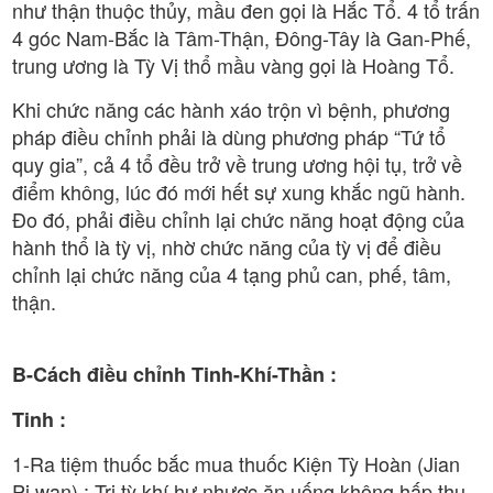
như thận thuộc thủy, mầu đen gọi là Hắc Tổ. 4 tổ trấn
4 góc Nam-Bắc là Tâm-Thận, Đông-Tây là Gan-Phế,
trung ương là Tỳ Vị thổ mầu vàng gọi là Hoàng Tổ.
Khi chức năng các hành xáo trộn vì bệnh, phương
pháp điều chỉnh phải là dùng phương pháp “Tứ tổ
quy gia”, cả 4 tổ đều trở về trung ương hội tụ, trở về
điểm không, lúc đó mới hết sự xung khắc ngũ hành.
Đo đó, phải điều chỉnh lại chức năng hoạt động của
hành thổ là tỳ vị, nhờ chức năng của tỳ vị để điều
chỉnh lại chức năng của 4 tạng phủ can, phế, tâm,
thận.
B-Cách điều chỉnh Tinh-Khí-Thần :
Tinh :
1-Ra tiệm thuốc bắc mua thuốc Kiện Tỳ Hoàn (Jian
Pi wan) : Trị tỳ khí hư nhược ăn uống không hấp thụ,