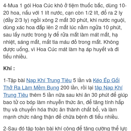
4-Mua 1 gói Hoa Cúc khô ở tiệm thuốc bắc, dùng 10-
20 hoa, nấu với 1 lít nước, cạn còn 1/2 lít, đổ ra 2 ly
(đầy 2/3 ly) ngồi xông 2 mắt 30 phút, khi nước nguội,
dùng xác hoa đắp lên 2 mắt lúc nằm ngửa 10 phút,
sau lấy nước trong ly để rửa mắt làm mát mắt, hạ
nhiệt, sáng mắt, mất tia máu đỏ trong mắt. Không
được uống, vì Hoa Cúc mát làm hạ áp huyết và đi
tiểu nhiều.
Khí :
1-Tập bài
Nạp Khí Trung Tiêu
5 lần và
Kéo Ép Gối
Thở Ra Làm Mềm Bụng
200 lần, rồi lại
tập Nạp Khí
Trung Tiêu
thêm 5 lần nữa sau khi ăn 30 phút để giúp
bao tử co bóp làm nhuyễn thức ăn, để tăng tính hấp
thụ và chuyển hóa thức ăn thành chất bổ, và làm
mạnh chức năng thận để chữa bệnh đi tiểu nhiều.
2-Sau đó tập toàn bài khí công để tăng cường thể lực