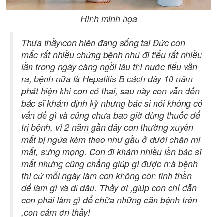
Hình minh họa
Thưa thầy!con hiện đang sống tại Đức con
mắc rất nhiều chứng bệnh như đi tiểu rất nhiều
lần trong ngày càng ngồi lâu thì nước tiểu vẫn
ra, bệnh nữa là Hepatitis B cách đây 10 năm
phát hiện khi con có thai, sau này con vẫn đến
bác sĩ khám dịnh kỳ nhưng bác si nói không có
vấn đề gì và cũng chưa bao giờ dùng thuốc để
trị bệnh, vì 2 năm gần đây con thường xuyên
mắt bị ngứa kèm theo như gầu ở dưới chân mi
mắt, sưng mọng. Con đi khám nhiều lần bác sĩ
mắt nhưng cũng chẳng giúp gì được mà bệnh
thì cứ mỗi ngày làm con không còn tinh thần
để làm gì và đi đâu. Thầy ơi ,giúp con chỉ dẫn
con phải làm gì để chữa những căn bệnh trên
,con cám ơn thầy!