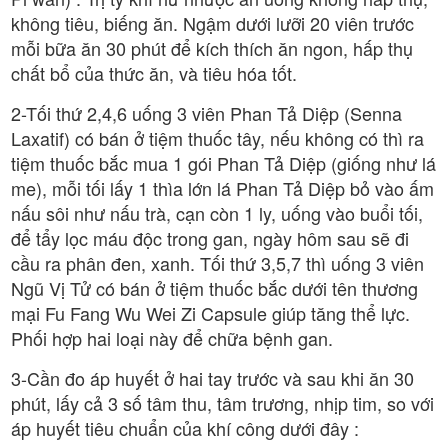
không tiêu, biếng ăn. Ngậm dưới lưỡi 20 viên trước
mỗi bữa ăn 30 phút để kích thích ăn ngon, hấp thụ
chất bổ của thức ăn, và tiêu hóa tốt.
2-Tối thứ 2,4,6 uống 3 viên Phan Tả Diệp (Senna
Laxatif) có bán ở tiệm thuốc tây, nếu không có thì ra
tiệm thuốc bắc mua 1 gói Phan Tả Diệp (giống như lá
me), mỗi tối lấy 1 thìa lớn lá Phan Tả Diệp bỏ vào ấm
nấu sôi như nấu trà, cạn còn 1 ly, uống vào buổi tối,
để tẩy lọc máu độc trong gan, ngày hôm sau sẽ đi
cầu ra phân đen, xanh. Tối thứ 3,5,7 thì uống 3 viên
Ngũ Vị Tử có bán ở tiệm thuốc bắc dưới tên thương
mại Fu Fang Wu Wei Zi Capsule giúp tăng thể lực.
Phối hợp hai loại này để chữa bệnh gan.
3-Cần đo áp huyết ở hai tay trước và sau khi ăn 30
phút, lấy cả 3 số tâm thu, tâm trương, nhịp tim, so với
áp huyết tiêu chuẩn của khí công dưới đây :