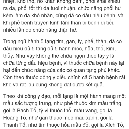
nhiệt, khó thở, ho khan không đàm, phổi khai khiếu
ra da, phổi tốt thì da tươi nhuận, chức năng phổi hư
kém làm da khô nhăn, cũng đã có dấu hiệu bệnh, và
khi phế bệnh truyền kinh làm thận bị bệnh đi tiểu
nhiều lần do chức năng thận hư.
Trong ngũ hành 5 tạng tim, gan, tỳ, phế, thận, đã có
dấu hiệu đủ 5 tạng đủ 5 hành mộc, hỏa, thổ, kim,
thủy. Như vậy không thể chữa ngọn theo tây y là
chữa từng dấu hiệu bệnh, vì thuốc chữa bệnh này lại
hại đến chức năng của các cơ quan tạng phủ khác.
Còn theo thuốc đông y điều chỉnh cả 5 hành bệnh rất
khó và rất lâu cũng không đạt được kết quả.
Theo khí công y đạo, mỗi tạng là một hành mang một
mầu sắc tượng trưng, như phế thuộc kim mầu trắng,
gọi là Bạch Tổ, tỳ vị thuộc thổ, mầu vàng, gọi là
Hoàng Tổ, như gan thuộc mộc mầu xanh, gọi là
Thanh Tổ, như tim thuộc hỏa mầu đỏ, gọi là Xích Tổ,