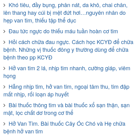
Khó tiêu, đầy bụng, phân nát, da khô, chai chân,
lên thang hay cúi bị mệt đứt hơi…nguyên nhân do
hẹp van tim, thiếu tập thể dục
Đau tức ngực do thiếu máu tuần hoàn cơ tim
Hỏi cách chữa đau ngực. Cách học KCYĐ để chữa
bệnh. Những vị thuốc đông y thường dùng để chữa
bệnh theo pp KCYĐ
Hở van tim 2 lá, nhịp tim nhanh, cường giáp, viêm
họng
Hẫng nhịp tim, hở van tim, ngoại tâm thu, tim đập
mất nhịp, rối loạn áp huyết
Bài thuốc thông tim và bài thuốc xổ sạn thận, sạn
mật, lọc chất dơ trong cơ thể
Hở Van Tim. Bài thuốc Cây Óc Chó và Hẹ chữa
bệnh hở van tim