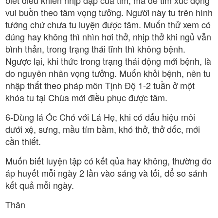
biết điều khiển nhịp đập của tim, mà để tim xúc động
vui buồn theo tâm vọng tưởng. Người này tu trên hình
tướng chứ chưa tu luyện được tâm. Muốn thử xem có
đúng hay không thì nhìn hơi thở, nhịp thở khi ngủ vẫn
bình thản, trong trạng thái tĩnh thì không bệnh.
Ngược lại, khi thức trong trạng thái động mới bệnh, là
do nguyên nhân vọng tưởng. Muốn khỏi bệnh, nên tu
nhập thất theo pháp môn Tịnh Độ 1-2 tuần ở một
khóa tu tại Chùa mới điều phục được tâm.
6-Dùng lá Óc Chó với Lá Hẹ, khi có dấu hiệu môi
dưới xệ, sưng, mầu tím bầm, khó thở, thở dốc, mới
cần thiết.
Muốn biết luyện tập có kết qủa hay không, thường đo
áp huyết mỗi ngày 2 lần vào sáng và tối, để so sánh
kết quả mỗi ngày.
Thân