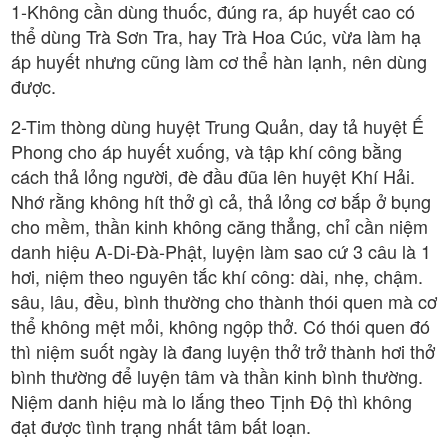
1-Không cần dùng thuốc, đúng ra, áp huyết cao có
thể dùng Trà Sơn Tra, hay Trà Hoa Cúc, vừa làm hạ
áp huyết nhưng cũng làm cơ thể hàn lạnh, nên dùng
được.
2-Tim thòng dùng huyệt Trung Quản, day tả huyệt Ế
Phong cho áp huyết xuống, và tập khí công bằng
cách thả lỏng người, đè đầu đũa lên huyệt Khí Hải.
Nhớ rằng không hít thở gì cả, thả lỏng cơ bắp ở bụng
cho mềm, thần kinh không căng thẳng, chỉ cần niệm
danh hiệu A-Di-Đà-Phật, luyện làm sao cứ 3 câu là 1
hơi, niệm theo nguyên tắc khí công: dài, nhẹ, chậm.
sâu, lâu, đều, bình thường cho thành thói quen mà cơ
thể không mệt mỏi, không ngộp thở. Có thói quen đó
thì niệm suốt ngày là đang luyện thở trở thành hơi thở
bình thường để luyện tâm và thần kinh bình thường.
Niệm danh hiệu mà lo lắng theo Tịnh Độ thì không
đạt được tình trạng nhất tâm bất loạn.