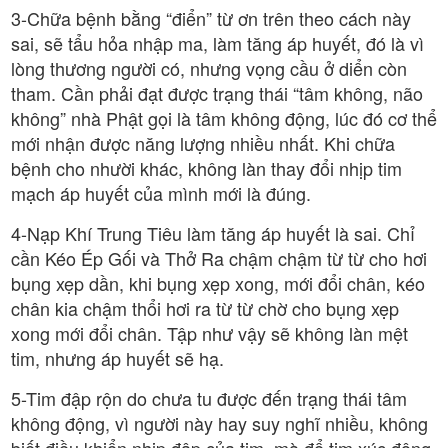
3-Chữa bệnh bằng “điển” từ ơn trên theo cách này
sai, sẽ tẩu hỏa nhập ma, làm tăng áp huyết, đó là vì
lòng thương người có, nhưng vọng cầu ở diển còn
tham. Cần phải đạt được trạng thái “tâm không, não
không” nhà Phật gọi là tâm không động, lúc đó cơ thể
mới nhận được năng lượng nhiều nhất. Khi chữa
bệnh cho nhười khác, không làn thay đổi nhịp tim
mạch áp huyết của mình mới là đúng.
4-Nạp Khí Trung Tiêu làm tăng áp huyết là sai. Chỉ
cần Kéo Ép Gối và Thở Ra chậm chậm từ từ cho hơi
bụng xẹp dần, khi bụng xẹp xong, mới đổi chân, kéo
chân kia chậm thổi hơi ra từ từ chờ cho bụng xẹp
xong mới đổi chân. Tập như vậy sẽ không làn mệt
tim, nhưng áp huyết sẽ hạ.
5-Tim đập rộn do chưa tu được đến trạng thái tâm
không động, vì người này hay suy nghĩ nhiều, không