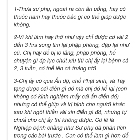
1-Thưa sư phụ, ngoaì ra còn ăn uống, hay có
thuốc nam hay thuốc bắc gì có thể giúp được
không.
2-Vì khi làm hay thở như vậy chỉ được có vài 2
đến 3 hrs song tim lại phập phòng, đập lại như
cũ. Chị hay dể bị lo lắng, phập phòng, hể
chuyện gì áp lực chút xíu thì chị ấy lại bệnh cả
2, 3 tuần, có thể lên cả tháng trờì.
3-Chị ấy có qua Ấn độ, chổ Phật sinh, và Tây
tạng được cái điền gì đó mà chị đó kể lại (con
không có kinh nghiệm mấy cái ấn điển đó)
nhưng có thể giúp và trị bịnh cho ngươì khác
sau khi ngôì thiền vài xin điển gì đó, nhưng tự
chưả cho chị ấy thì không được. Có lẽ là
Nghiệp bệnh chăng như Sư phụ đã phân tích
trong các bài trước . Con có thể làm gì hơn để