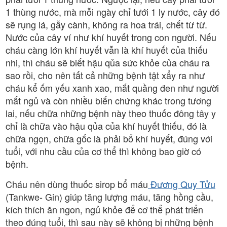
1 thùng nước, mà mỗi ngày chỉ tưới 1 ly nước, cây đó
sẽ rụng lá, gẫy cành, không ra hoa trái, chết từ từ.
Nước của cây ví như khí huyết trong con người. Nếu
cháu càng lớn khí huyết vẫn là khí huyết của thiếu
nhi, thì cháu sẽ biết hậu qủa sức khỏe của cháu ra
sao rồi, cho nên tất cả những bệnh tật xẩy ra như
cháu kể ốm yếu xanh xao, mắt quầng đen như người
mất ngủ và còn nhiều biến chứng khác trong tương
lai, nếu chữa những bệnh này theo thuốc đông tây y
chỉ là chữa vào hậu qủa của khí huyết thiếu, đó là
chữa ngọn, chữa gốc là phải bổ khí huyết, đúng với
tuổi, với nhu cầu của cơ thể thì không bao giờ có
bệnh.
Cháu nên dùng thuốc sirop bổ máu
Đương Quy Tửu
(Tankwe- Gin) giúp tăng lượng máu, tăng hồng cầu,
kích thích ăn ngon, ngủ khỏe để cơ thể phát triển
theo đúng tuổi, thì sau này sẽ không bị những bệnh