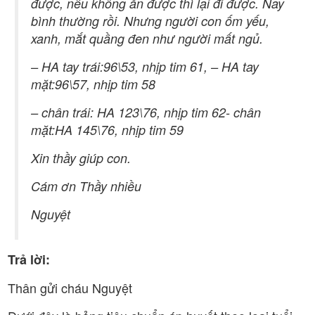
được, nếu không ăn được thì lại đi được. Nay
bình thường rồi. Nhưng người con ốm yếu,
xanh, mắt quầng đen như người mất ngủ.
– HA tay trái:96\53, nhịp tim 61, – HA tay
mặt:96\57, nhịp tim 58
– chân trái: HA 123\76, nhịp tim 62- chân
mặt:HA 145\76, nhịp tim 59
Xin thầy giúp con.
Cám ơn Thầy nhiều
Nguyệt
Trả lời:
Thân gửi cháu Nguyệt