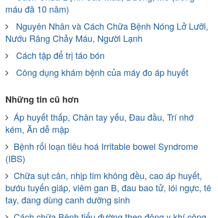
máu đã 10 năm)
Nguyên Nhân và Cách Chữa Bệnh Nóng Lở Lưỡi,
Nướu Răng Chảy Máu, Người Lạnh
Cách tập để trị táo bón
Công dụng khám bệnh của máy đo áp huyết
Những tin cũ hơn
Áp huyết thấp, Chân tay yếu, Đau đầu, Trí nhớ
kém, Ăn dễ mập
Bệnh rối loạn tiêu hoá Irritable bowel Syndrome
(IBS)
Chữa sụt cân, nhịp tim không đều, cao áp huyết,
bướu tuyến giáp, viêm gan B, đau bao tử, lói ngực, tê
tay, đang dùng canh dưỡng sinh
Cách chữa Bệnh tiểu đường theo đông y khí công