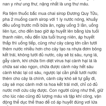
nan y như ung thư, nặng nhất là ung thư máu.
Ra tiệm thuốc bắc mua chai sirop Đương Quy Tửu,
pha 2 muổng canh sirop với 1 ly nước nóng, khuấy
đều uống trước mỗi bữa ăn, ngày uống 3 lần, uống
liên tục, cho đến bao giờ áp huyết lên bằng lứa tuổi
thanh niên, nếu đến lứa tuổi trung nìên, áp huyết
thấp thì uống tiếp, cũng như cây càng lớn cần tưới
thêm nước nhiều hơn cho cây tạo ra nhựa đơm bông
kết trái, không tưới đủ nước, cây sẽ bị sâu, rụng lá,
gẫy cành, khi chữa tìm diệt virus hại cành hại lá là
chữa sai vào ngọn, chữa được cành này hết sâu
cành khác lại có sâu, ngược lại cần phải tưới nước
thêm cho cây là chính, cành cây khô sẽ tự gẫy đi,
cây sẽ mọc cành mới ra hoa kết trái mới, chỉ có đủ
nước mới cứu cây được. Con người cũng như thế, giữ
cho lúc nào cũng đủ lượng máu và tập khí công, vận
động thể dục thể thao để có áp huyết đúng vơi lứa