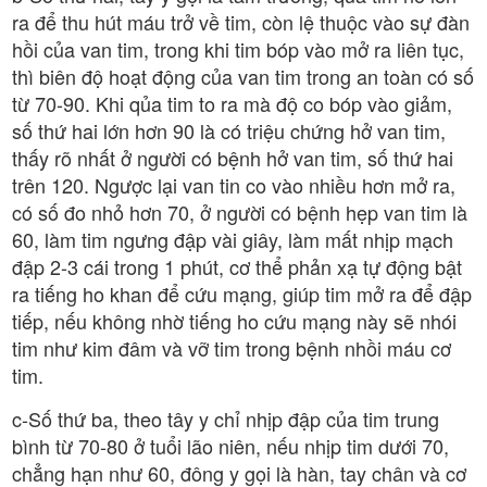
ra để thu hút máu trở về tim, còn lệ thuộc vào sự đàn
hồi của van tim, trong khi tim bóp vào mở ra liên tục,
thì biên độ hoạt động của van tim trong an toàn có số
từ 70-90. Khi qủa tim to ra mà độ co bóp vào giảm,
số thứ hai lớn hơn 90 là có triệu chứng hở van tim,
thấy rõ nhất ở người có bệnh hở van tim, số thứ hai
trên 120. Ngược lại van tin co vào nhiều hơn mở ra,
có số đo nhỏ hơn 70, ở người có bệnh hẹp van tim là
60, làm tim ngưng đập vài giây, làm mất nhịp mạch
đập 2-3 cái trong 1 phút, cơ thể phản xạ tự động bật
ra tiếng ho khan để cứu mạng, giúp tim mở ra để đập
tiếp, nếu không nhờ tiếng ho cứu mạng này sẽ nhói
tim như kim đâm và vỡ tim trong bệnh nhồi máu cơ
tim.
c-Số thứ ba, theo tây y chỉ nhịp đập của tim trung
bình từ 70-80 ở tuổi lão niên, nếu nhịp tim dưới 70,
chẳng hạn như 60, đông y gọi là hàn, tay chân và cơ