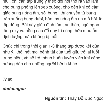
mũi, chỉ cần tập trung ý theo dõi hơi thở ra vào làm
cho bụng phồng lên xẹp xuống, cho đến khi có cảm
giác bụng nóng ấm, sôi bụng, khí chuyển từ bụng
trên xuống bụng dưới, bàn tay nóng ấm rịn mồ hôi. là
tập đúng. Bài này giúp định tâm, an thần, ngủ ngon,
tăng oxy và hồng cầu để duy trì công thức máu ổn
định lượng máu không bị mất.
Chúc chị trong thời gian 1-3 tháng tập được kết qủa
như ý, khỏi hết mọi bệnh tật của tuổi già, trở lại tuổi
trung niên, và sẽ trở thành huấn luyện viên khí công
hướng dẫn cho những người bệnh khác.
Thân
doducngoc
Thầy Đỗ Đức Ngọc
Nguồn tin: