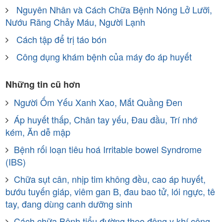
Nguyên Nhân và Cách Chữa Bệnh Nóng Lở Lưỡi,
Nướu Răng Chảy Máu, Người Lạnh
Cách tập để trị táo bón
Công dụng khám bệnh của máy đo áp huyết
Những tin cũ hơn
Người Ốm Yếu Xanh Xao, Mắt Quầng Đen
Áp huyết thấp, Chân tay yếu, Đau đầu, Trí nhớ
kém, Ăn dễ mập
Bệnh rối loạn tiêu hoá Irritable bowel Syndrome
(IBS)
Chữa sụt cân, nhịp tim không đều, cao áp huyết,
bướu tuyến giáp, viêm gan B, đau bao tử, lói ngực, tê
tay, đang dùng canh dưỡng sinh
Cách chữa Bệnh tiểu đường theo đông y khí công