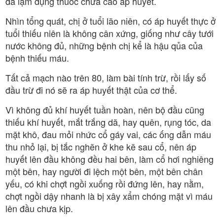
đã lạm dụng thuốc chữa cao áp huyết.
Nhìn tổng quát, chị ở tuổi lão niên, có áp huyết thực ở
tuổi thiếu niên là không cân xứng, giống như cây tưới
nước không đủ, những bệnh chị kể là hậu qủa của
bệnh thiếu máu.
Tất cả mạch nào trên 80, làm bài tính trừ, rồi lấy số
đầu trừ đi nó sẽ ra áp huyết thật của cơ thể.
Vì không đủ khí huyết tuần hoàn, nên bộ đầu cũng
thiếu khí huyết, mắt trắng dã, hay quên, rụng tóc, da
mặt khô, đau mỏi nhức cổ gáy vai, các ống dẫn máu
thu nhỏ lại, bị tắc nghẽn ở khe kẽ sau cổ, nên áp
huyết lên đầu không đều hai bên, làm cổ hơi nghiêng
một bên, hay người đi lệch một bên, một bên chân
yếu, có khi chợt ngồi xuống rồi đứng lên, hay nằm,
chợt ngồi dậy nhanh là bị xây xẩm chóng mặt vì máu
lên đầu chưa kịp.