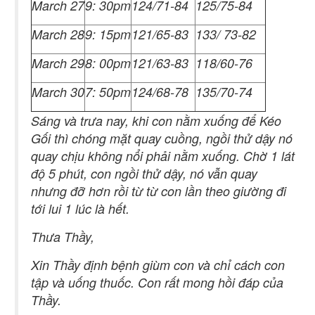
March 27
9: 30pm
124/71-84
125/75-84
March 28
9: 15pm
121/65-83
133/ 73-82
March 29
8: 00pm
121/63-83
118/60-76
March 30
7: 50pm
124/68-78
135/70-74
Sáng và trưa nay, khi con nằm xuống để Kéo
Gối thì chóng mặt quay cuồng, ngồi thử dậy nó
quay chịu không nổi phải nằm xuống. Chờ 1 lát
độ 5 phút, con ngồi thử dậy, nó vẫn quay
nhưng đỡ hơn rồi từ từ con lần theo giường đi
tới lui 1 lúc là hết.
Thưa Thầy,
Xin Thầy định bệnh giùm con và chỉ cách con
tập và uống thuốc. Con rất mong hồi đáp của
Thầy.