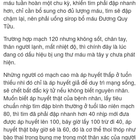
máu tuần hoàn một chu kỳ, khiến tim phải đập nhanh
hơn, chỉ cần bổ sung cho đủ lượng máu, tim sẽ đập
chậm lại, nên phải uống sirop bổ máu Đương Quy
Tửu.
Trường hợp mạch 120 nhưng không sốt, chân tay,
thân người lạnh, mất nhiệt độ, thì chính đây là lúc
đang có dấu hiệu bị ung thư máu mà tây y chưa phát
hiện.
Những người có mạch cao mà áp huyết thấp ở tuổn
thiếu nhi đó chỉ là áp huyết giả để duy trì mạng sống,
sẽ chết bất đắc kỳ tử nếu không biết nguyên nhân.
Muốn biết áp huyết thật của bệnh nhân, lấy tiêu
chuẩn nhịp tim đập bình thường ở tuổi lão niên mạch
80, thì tim đã phải đập nhanh hơn 40 nhịp mới đưa
được áp huyết lên 100, bây giờ lấy 100 trừ đi 40, áp
huyết thật bây giờ sẽ là 60, đó là cơ thể thoi thóp như
bào thai trong bụng mẹ trong một thân xác của người