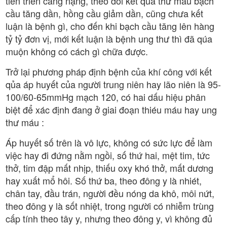
tiến triển càng nặng, theo dõi kết qủa thử máu bạch
cầu tăng dần, hồng cầu giảm dần, cũng chưa kết
luận là bệnh gì, cho đến khi bạch cầu tăng lên hàng
tỷ tỷ đơn vị, mới kết luận là bệnh ung thư thì đã qúa
muộn không có cách gì chữa được.
Trở lại phương pháp định bệnh của khí công với kết
qủa áp huyết của người trung niên hay lão niên là 95-
100/60-65mmHg mạch 120, có hai dấu hiệu phân
biệt để xác định đang ở giai đoạn thiéu máu hay ung
thư máu :
Áp huyết số trên là vô lực, không có sức lực để làm
việc hay đi đứng nằm ngồi, số thứ hai, mệt tim, tức
thở, tim đập mất nhịp, thiếu oxy khó thở, mất dương
hay xuất mổ hôi. Số thứ ba, theo đông y là nhiét,
chân tay, đầu trán, người đều nóng da khô, môi nứt,
theo đông y là sốt nhiệt, trong người có nhiễm trùng
cấp tính theo tây y, nhưng theo đông y, vì không đủ