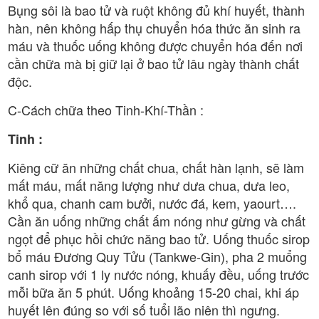
Bụng sôi là bao tử và ruột không đủ khí huyết, thành
hàn, nên không hấp thụ chuyển hóa thức ăn sinh ra
máu và thuốc uống không được chuyển hóa đến nơi
cần chữa mà bị giữ lại ở bao tử lâu ngày thành chất
độc.
C-Cách chữa theo Tinh-Khí-Thần :
Tinh :
Kiêng cữ ăn những chất chua, chất hàn lạnh, sẽ làm
mất máu, mất năng lượng như dưa chua, dưa leo,
khổ qua, chanh cam bưởi, nước đá, kem, yaourt….
Cần ăn uống những chất ấm nóng như gừng và chất
ngọt để phục hồi chức năng bao tử. Uống thuốc sirop
bổ máu Đương Quy Tửu (Tankwe-Gin), pha 2 muổng
canh sirop với 1 ly nước nóng, khuấy đều, uống trước
mỗi bữa ăn 5 phút. Uống khoảng 15-20 chai, khi áp
huyết lên đúng so với số tuổi lão niên thì ngưng.