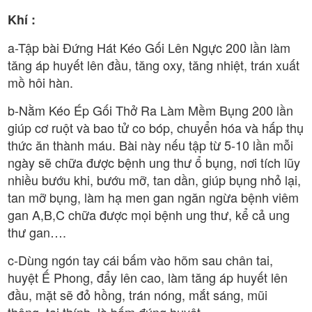
Khí :
a-Tập bài Đứng Hát Kéo Gối Lên Ngực 200 lần làm
tăng áp huyết lên đầu, tăng oxy, tăng nhiệt, trán xuất
mồ hôi hàn.
b-Nằm Kéo Ép Gối Thở Ra Làm Mềm Bụng 200 lần
giúp cơ ruột và bao tử co bóp, chuyển hóa và hấp thụ
thức ăn thành máu. Bài này nếu tập từ 5-10 lần mỗi
ngày sẽ chữa được bệnh ung thư ổ bụng, nơi tích lũy
nhiều bướu khi, bướu mỡ, tan dần, giúp bụng nhỏ lại,
tan mỡ bụng, làm hạ men gan ngăn ngừa bệnh viêm
gan A,B,C chữa được mọi bệnh ung thư, kể cả ung
thư gan….
c-Dùng ngón tay cái bấm vào hõm sau chân tai,
huyệt Ế Phong, đẩy lên cao, làm tăng áp huyết lên
đầu, mặt sẽ đỏ hồng, trán nóng, mắt sáng, mũi
thông, tai thính. là bấm đúng huyệt.