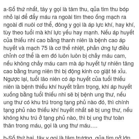
a-Số thứ nhất, tây y gọi là tâm thu, qủa tim thu bóp
nhỏ lại để đẩy máu ra ngoài tim theo ống mạch ra
ngoài đi nuôi cơ thể, đông y gọi là áp lực khí, hay khí,
tùy theo tuổi mà khí lực yếu hay mạnh. Nếu áp huyết
của thiếu nhi cao bằng thanh niên là bệnh cao áp
huyết và mạch 75 là cơ thể nhiệt, phản ứng tự điều
chỉnh cơ thể là em đó luôn luôn bị chảy máu cam,
nếu không chảy máu cam mà áp huyết tự nhiên tăng
cao bằng trung niên thì bị động kinh co giật té xỉu.
Ngược lại, tuổi lão niên có áp huyết của tuổi thiếu
niên là bệnh thiếu khí huyết trầm trọng, khi áp huyết
xuống bằng tuổi thiếu nhi sẽ bị bệnh ung thư, nếu
ung thư có khu trú trong tạng phủ nào đó, thì chính
tạng phủ nào thiếu khí huyết nhất sẽ bị ung thư, nếu
không khu trú ở tạng phủ nào, thì bị ung thư toàn
thân trong máu, gọi là ung thư máu….
b-Số thứ hai, tây y gọi là tâm trương, qủa tim nở lớn