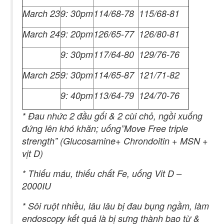
March 23
9: 30pm
114/68-78
115/68-81
March 24
9: 20pm
126/65-77
126/80-81
9: 30pm
117/64-80
129/76-76
March 25
9: 30pm
114/65-87
121/71-82
9: 40pm
113/64-79
124/70-76
* Đau nhức 2 đầu gối & 2 cùi chỏ, ngồi xuống
đứng lên khó khăn; uống”Move Free triple
strength” (Glucosamine+ Chrondoitin + MSN +
vịt D)
* Thiếu máu, thiếu chất Fe, uống Vit D –
2000IU
* Sôi ruột nhiều, lâu lâu bị đau bụng ngầm, làm
endoscopy kết quả là bị sưng thành bao từ &