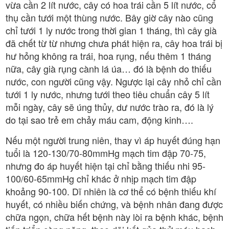
vừa cần 2 lít nước, cây có hoa trái cần 5 lít nước, cổ
thụ cần tưới một thùng nước. Bây giờ cây nào cũng
chỉ tưới 1 ly nước trong thời gian 1 tháng, thì cây già
đã chết từ từ nhưng chưa phát hiện ra, cây hoa trái bị
hư hỏng không ra trái, hoa rụng, nếu thêm 1 tháng
nữa, cây già rụng cành lá úa… đó là bệnh do thiếu
nước, con người cũng vậy. Ngược lại cây nhỏ chỉ cần
tưới 1 ly nước, nhưng tưới theo tiêu chuẩn cây 5 lít
mỗi ngày, cây sẽ úng thủy, dư nước trào ra, đó là lý
do tại sao trẻ em chảy máu cam, động kinh….
Nếu một người trung niên, thay vì áp huyết đúng hạn
tuổi là 120-130/70-80mmHg mạch tim đập 70-75,
nhưng đo áp huyết hiện tại chỉ bằng thiếu nhi 95-
100/60-65mmHg chỉ khác ở nhịp mạch tim đập
khoảng 90-100. Dĩ nhiên là cơ thể có bệnh thiếu khí
huyết, có nhiều biến chứng, và bệnh nhân đang được
chữa ngọn, chữa hết bệnh này lòi ra bệnh khác, bệnh