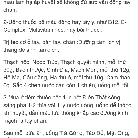
máu làm hạ áp huyết sẽ không đủ sức vận động tay
chân.
2-Uống thuốc bổ máu đông hay tây y, như B12, B-
Complex, Multivitamines. hay bài thuốc :
Trị teo cơ ở tay, bàn tay, chân :Dưỡng tâm ích vị
thang để sinh tân dịch:
Thạch hộc, Ngọc Trúc, Thạch quyết minh, mỗi thứ
30g, Bạch thược, Sinh Địa, Mạch Môn, mỗi thứ 12g,
Hồ Ma, Câu đằng, Hà thủ ô, mỗi thứ 10g, Cam thảo
6g. Sắc 4 chén nước cạn còn 1 ch én, uống mỗi tối.
3-Mua ở tiệm thuốc bắc 1 lọ bột Điền Thất sống,
sáng pha 1-2 thìa với 1 ly nước nóng, uống dể thông
khí huyết, dẫn máu lưu thông khắp các đường kinh
mạch ra tay chân.
Sau mỗi bữa ăn, uống Trà Gừng, Táo Đỏ, Mật Ong,