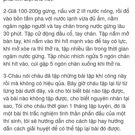
2-Giã 100-200g gừng, nấu với 2 lít nước nóng, rồi đổ
vào bồn tắm pha với nước lạnh vừa đủ ấm, nằm
ngâm ngập người và tay chân trong nước gừng lâu
30 phút. Tập cử động đầu cổ, tay chân. Tập nắm mở
bàn tay, khi nắm vào thì hít mạnh vào để tay có lực,
khi mở xòe ra thì thở ra, tập nhiều lần trong thời gian
ngâm nước gừng. Tập nhúc nhích ngửa 5 ngón chân
khi hít vào, cúi gập 5 ngón chân xuống khi thở ra.
3-Cháu nói cháu đã tập những bài tập khí công này
rồi mà không có hiệu qủa. Bây giờ cháu tập lại từ từ
từng bài dưới đây, và cho tôi biết bài nào tập được,
và bài nào không tập được, cho biết nguyên nhân tại
sao, Tôi cho cháu thời gian 1 tháng tập luyện, đó là
một bài thi trắc nghiệm tinh thần phấn đấu của một
thí sinh, tôi sẽ hướng dẫn cho cách tập hay hướng
dẫn cách giải huyệt để có thể tập lại bài đó được.