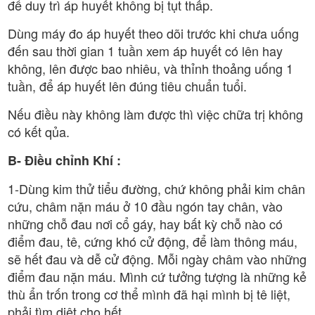
để duy trì áp huyết không bị tụt thấp.
Dùng máy đo áp huyết theo dõi trước khi chưa uống
đến sau thời gian 1 tuần xem áp huyết có lên hay
không, lên được bao nhiêu, và thỉnh thoảng uống 1
tuần, để áp huyết lên đúng tiêu chuẩn tuổi.
Nếu điều này không làm được thì việc chữa trị không
có kết qủa.
B- Điều chỉnh Khí :
1-Dùng kim thử tiểu đường, chứ không phải kim chân
cứu, châm nặn máu ở 10 đầu ngón tay chân, vào
những chỗ đau nơi cổ gáy, hay bất kỳ chỗ nào có
điểm đau, tê, cứng khó cử động, để làm thông máu,
sẽ hết đau và dễ cử động. Mỗi ngày châm vào những
điểm đau nặn máu. Mình cứ tưởng tượng là những kẻ
thù ẩn trốn trong cơ thể mình đã hại mình bị tê liệt,
phải tìm diệt cho hết.