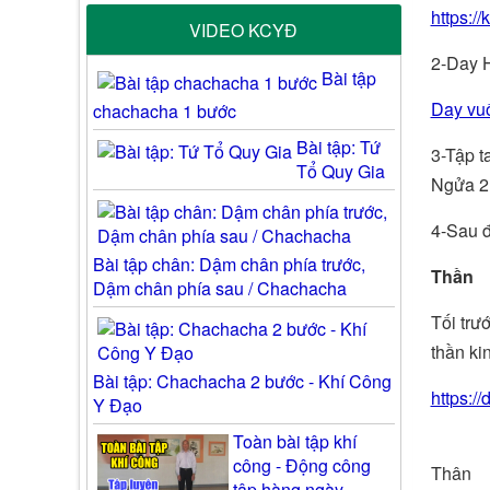
https:/
VIDEO KCYĐ
2-Day 
Bài tập
Day vuố
chachacha 1 bước
Bài tập: Tứ
3-Tập t
Tổ Quy Gia
Ngửa 2 
4-Sau đ
Bài tập chân: Dậm chân phía trước,
Thần
Dậm chân phía sau / Chachacha
Tối trư
thần ki
Bài tập: Chachacha 2 bước - Khí Công
https:/
Y Đạo
Toàn bài tập khí
công - Động công
Thân
tập hàng ngày