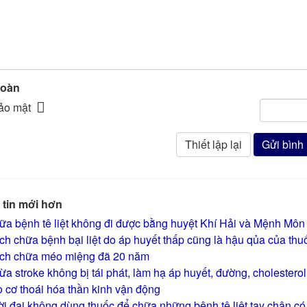
toàn
tin mới hơn
ữa bệnh tê liệt không đi được bằng huyệt Khí Hải và Mệnh Môn
h chữa bệnh bại liệt do áp huyết thấp cũng là hậu qủa của thuố
ch chữa méo miệng đã 20 năm
a stroke không bị tái phát, làm hạ áp huyết, đường, cholester
 cơ thoái hóa thần kinh vận động
i đại không dùng thuốc để chữa những bệnh tê liệt tay chân có