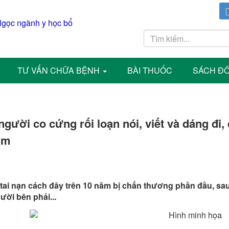
TƯ VẤN CHỮA BỆNH
BÀI THUỐC
SÁCH Đ
gười co cứng rối loạn nói, viết và dáng đi
ăm
tai nạn cách đây trên 10 năm bị chấn thương phần đầu, sau
ười bên phải...