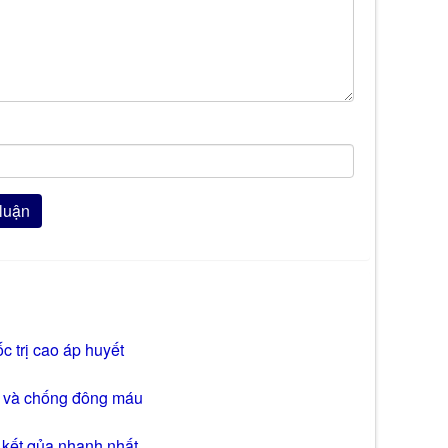
c trị cao áp huyết
ol và chống đông máu
 kết qủa nhanh nhất