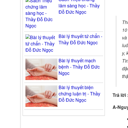
lâm sàng học - Thầy
Đỗ Đức Ngọc
Th
10
Bài lý thuyết tứ chẩn -
và 
Thầy Đỗ Đức Ngọc
luô
y,
Bài lý thuyết mạch
Tì
bệnh - Thầy Đỗ Đức
đặ
Ngọc
thậ
Bài lý thuyết biện
chứng luận trị - Thầy
Trả lời 
Đỗ Đức Ngọc
A-Nguy