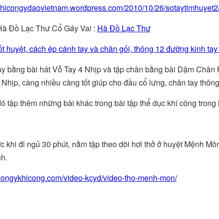
/khicongydaovietnam.wordpress.com/2010/10/26/sotaytimhuyet2
Hà Đồ Lạc Thư Cổ Gáy Vai :
Hà Đồ Lạc Thư
t huyệt, cách ép cánh tay và chân gối, thông 12 đường kinh tay
ay bằng bài hát Vỗ Tay 4 Nhịp và tập chân bằng bài Dậm Chân 
Nhịp, càng nhiều càng tốt giúp cho đầu cổ lưng, chân tay thông
ó tập thêm những bài khác trong bài tập thể dục khí công trong l
ớc khi đi ngủ 30 phút, nằm tập theo dõi hơi thở ở huyệt Mệnh Mô
nh.
/dongykhicong.com/video-kcyd/video-tho-menh-mon/