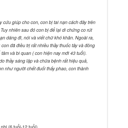
 cứu giúp cho con, con bị tai nạn cách đây trên
y nhiên sau đó con bị để lại di chứng co rút
ạn dáng đi, nói và viết chữ khó khăn. Ngoài ra,
con đã điều trị rất nhiều thầy thuốc tây và đông
âm và bi quan ( con hiện nay mới 43 tuổi).
o thầy sáng lập và chữa bệnh rất hiệu quả,
on như người chết đuối thấy phao, con thành
hi.(6 tuổi-12 tuổi)