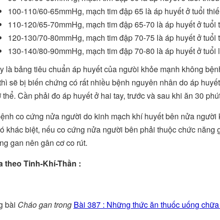
100-110/60-65mmHg, mạch tim đập 65 là áp huyết ở tuổi thiếu 
110-120/65-70mmHg, mạch tim đập 65-70 là áp huyết ở tuổi th
120-130/70-80mmHg, mạch tim đập 70-75 là áp huyết ở tuổi tr
130-140/80-90mmHg, mạch tim đập 70-80 là áp huyết ở tuổi lão
y là bảng tiêu chuẩn áp huyết của ngưòi khỏe mạnh không bệnh
 thì sẽ bị biến chứng có rất nhiều bệnh nguyên nhân do áp huyết
 thể. Cần phải đo áp huyết ở hai tay, trước và sau khi ăn 30 phú
bệnh co cứng nửa người do kinh mạch khí huyết bên nửa người k
có khác biệt, nếu co cứng nửa người bên phải thuộc chức năng 
ng gan nên gân cơ co rút.
 theo Tinh-Khí-Thần :
g bài
Cháo gan
trong
Bài 387 : Những thức ăn thuốc uống chữa 