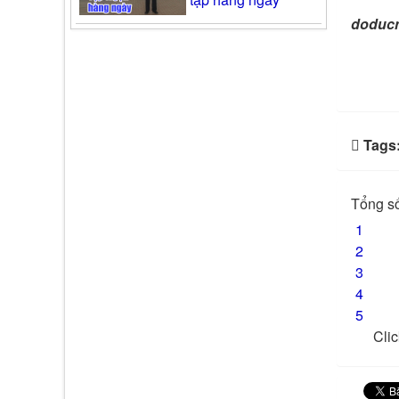
doduc
Tags
Tổng số
1
2
3
4
5
Clic