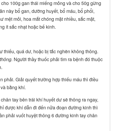
ín cho 100g gan thái miếng mỏng và cho 50g gừng
n ăn này bổ gan, dưỡng huyết, bổ máu, bổ phổi,
hư mệt mỏi, hoa mắt chóng mặt nhiều, sắc mặt,
ng ít sắc nhạt hoặc bế kinh.
ư thiếu, quá dư, hoặc bị tắc nghẽn không thông.
 thông.
Người thầy thuốc phải tìm ra bệnh đó thuộc
h.
n phải. Giải quyết trường hợp thiếu máu thì điều
 và bằng khí.
ân tay bên trái khí huyết dư sẽ thông ra ngay,
hỉ được khí dẫn đi đến nửa đoạn đường kinh thì
cần phải vuốt huyệt thông 6 đường kinh tay chân