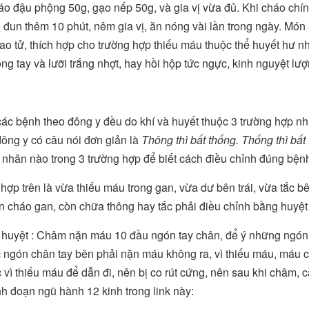
o đậu phộng 50g, gạo nếp 50g, và gia vị vừa đủ. Khi cháo ch
ỉ, đun thêm 10 phút, nêm gia vị, ăn nóng vài lần trong ngày. Mó
o tử, thích hợp cho trường hợp thiếu máu thuộc thể huyết hư n
ng tay và lưỡi trắng nhợt, hay hồi hộp tức ngực, kinh nguyệt lượ
các bệnh theo đông y đều do khí và huyết thuộc 3 trường hợp nh
ông y có câu nói đơn giản là
Thông thì bất thống. Thống thì bất
nhân nào trong 3 trường hợp để biết cách điều chỉnh đúng bện
hợp trên là vừa thiếu máu trong gan, vừa dư bên trái, vừa tắc bê
n cháo gan, còn chữa thông hay tắc phải điều chỉnh bằng huyệt
huyệt : Châm nặn máu 10 đầu ngón tay chân, để ý những ngón ch
 ngón chân tay bên phải nặn máu không ra, vì thiếu máu, máu c
 vì thiếu máu để dẫn đi, nên bị co rút cứng, nên sau khi châm, 
nh đoạn ngũ hành 12 kinh trong link này: