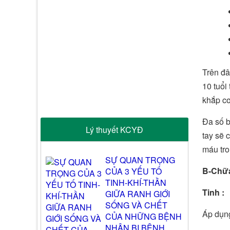
Trên đâ
10 tuổi
khắp cơ
Đa
số 
Lý thuyết KCYĐ
tay sẽ 
máu tro
SỰ QUAN TRỌNG
B-Chữa
CỦA 3 YẾU TỐ
TINH-KHÍ-THẦN
Tinh :
GIỮA RANH GIỚI
SỐNG VÀ CHẾT
Áp dụn
CỦA NHỮNG BỆNH
NHÂN BỊ BỆNH