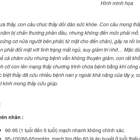
Hình minh họa
ưa thầy, con cầu chúc thầy dồi dào sức khỏe. Con cầu mong thầy
 năm bị chấn thương phần đầu, nhưng không đến mức phải mổ. Tu
cứng cơ nửa người bên phải( từ mặt cho đến chân), gây ra rối lo
n phải đối mặt với tình trạng mất ngủ, suy giảm trí nhớ… Mặc dù 
 kể cả châm cứu nhưng bệnh vẫn không thuyên giảm, con rất khổ t
nh cờ con lên mạng thấy chương trình chữa bệnh bằng khí công d
c biệt thầy đã cứu nhiều bệnh nan y ngoài khả năng của tây y, c
t kính mong thầy cứu giúp.
:
ên nhân :
90-95 (1 tuổi đến 5 tuổi) mạch nhanh không chính xác.
95-100/60-65mmHg, mạch tim đập 60 là áp huyết ở tuổi thiếu n