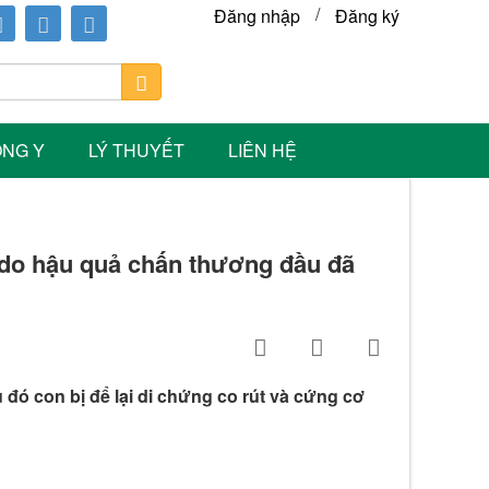
/
Đăng nhập
Đăng ký
ÔNG Y
LÝ THUYẾT
LIÊN HỆ
, do hậu quả chấn thương đầu đã
 đó con bị để lại di chứng co rút và cứng cơ