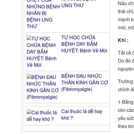
Nấu chá
UNG THƯ
thái ch
mạnh ba
môi, mó
TỰ HỌC CHỮA
Khí :
BỆNH DAY BẤM
HUYỆT: Bệnh Về Mũi
Tất cả 
Do đó đ
nguyên 
BỆNH ĐAU NHỨC
Trường 
THẦN KINH GÂN CƠ
(Fibromyalgie)
chỉnh ă
1-Bằng 
còn các
Cai thuốc lá dễ hay
khó ?
yếu sức
theo ki