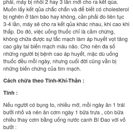
phải, máy bị nhồi 2 hay 3 lần mới cho ra kết qủa.
Muốn lấy kết qủa chắc chắn và để biết có cholesterol
bị nghẽn ở tâm bào hay không, cần phải đo liên tục
3-4 lần, máy sẽ cho ra kết qủa khác nhau, khi cao khi
thấp. Do đó, việc uống thuốc chỉ là cầm chừng,
không chữa được sự tắc mạch làm áp huyết vọt tăng
cao gây tai biến mạch máu não. Cho nên đa số
những người bị bệnh cao áp huyết, mặc dù uống
thuốc đều mỗi ngày, nhưng cuối đời cũng vẫn bị
những biến chứng của tim mạch.
Cách chữa theo Tinh-Khí-Thần :
Tinh :
Nếu người có bụng to, nhiều mỡ, mỗi ngày ăn 1 trái
bưởi nhỏ và nên ăn cơm ngày 1 bữa trưa , còn bữa
chiều thay cơm bằng uống nước canh Bí Đao với vỏ
bưởi :