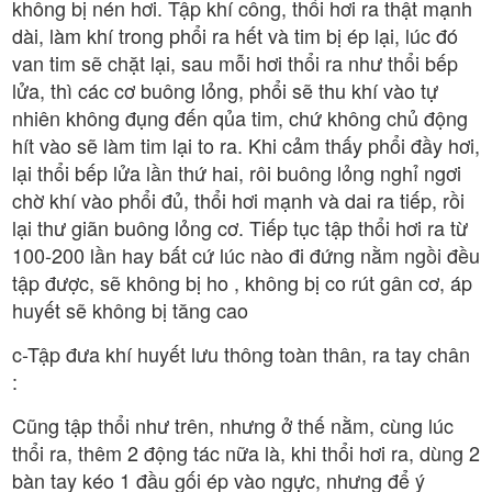
không bị nén hơi. Tập khí công, thổi hơi ra thật mạnh
dài, làm khí trong phổi ra hết và tim bị ép lại, lúc đó
van tim sẽ chặt lại, sau mỗi hơi thổi ra như thổi bếp
lửa, thì các cơ buông lỏng, phổi sẽ thu khí vào tự
nhiên không đụng đến qủa tim, chứ không chủ động
hít vào sẽ làm tim lại to ra. Khi cảm thấy phổi đầy hơi,
lại thổi bếp lửa lần thứ hai, rôi buông lỏng nghỉ ngơi
chờ khí vào phổi đủ, thổi hơi mạnh và dai ra tiếp, rồi
lại thư giãn buông lỏng cơ. Tiếp tục tập thổi hơi ra từ
100-200 lần hay bất cứ lúc nào đi đứng nằm ngồi đều
tập được, sẽ không bị ho , không bị co rút gân cơ, áp
huyết sẽ không bị tăng cao
c-Tập đưa khí huyết lưu thông toàn thân, ra tay chân
:
Cũng tập thổi như trên, nhưng ở thế nằm, cùng lúc
thổi ra, thêm 2 động tác nữa là, khi thổi hơi ra, dùng 2
bàn tay kéo 1 đầu gối ép vào ngực, nhưng để ý