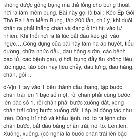
không được gồng bụng mà thả lỏng cho bụng thoát
hơi ra làm mềm bụng. Bài này gọi là bài : Kéo Ép Gối
Thở Ra Làm Mềm Bụng, tập 200 lần, chú ý, khi duỗi
chân ra phải thẳng chân và đang ở thì hít vào tự
nhiên. Khi thổi hơi ra là lúc bắt đầu kéo gối vào
ngực….Công dụng của bài này làm hạ áp huyết, tiểu
đường, chữa nhức đầu, đau hông sườn, các bệnh
bao tử, các bệnh gan, ợ hơi, bụng đầy ăn không tiêu,
tức ngực, táo bón hay tiêu chảy, đau lưng, đau háng,
chân, gối…
d-Vịn 1 tay vào 1 bên thành cầu thang, tập bước
chân trái lên 1 bậc số một, rồi chân phải cũng bước
lên bậc số 1, rồi chân phải bước xuống đất, xong
chân trái cũng bước xuống đất. Lập lại động tác như
trên. Dùng trí nhớ và khẩu lệnh, nói to ra lệnh cho
chân bước, bắt đầu bằng chân trái, nói to: Lên,lên,
Xuống, xuống. (có nghĩa là bước chân trái lên bậc