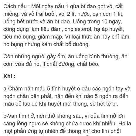
Cách nấu : Mỗi ngày nấu 1 qủa bí đao gọt vỏ, cắt
miếng, và vỏ trái bưởi, với 2 lít nước, cạn còn 1 lít,
uống hết nước và ăn bí đao. Uống trong 10 ngày,
công dụng làm tiêu đàm, cholesterol, hạ áp huyết,
tiêu mỡ bụng, giảm mập. Vì loại thức ăn này chỉ làm
no bụng nhưng kém chất bổ dưỡng.
Còn những người gầy ốm, ăn uống bình thường, ăn
cơm vừa đủ no, it chất đường, chất béo.
Khí :
a-Châm nặn máu 5 tĩnh huyệt ở đầu các ngón tay và
ngón chân bên phải, nặn đến khi nào 5 ngón ra đến
máu đỏ lúc đó khí huyết mới thông, sẽ hết tê bì.
b-Van tim hở, nên thở không sâu, vì qủa tim nở lớn
căng lồng ngực sẽ không chứa được khí nhiều. Ho là
một phản ứng tự nhiên để thông khí cho tim phổi