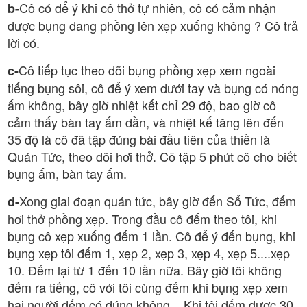
Cô có để ý khi cô thở tự nhiên, cô có cảm nhận
b-
được bụng đang phồng lên xẹp xuống không ? Cô trả
lời có.
Cô tiếp tục theo dõi bụng phồng xẹp xem ngoài
c-
tiếng bụng sôi, cô để ý xem dưới tay và bụng có nóng
ấm không, bây giờ nhiệt kết chỉ 29 độ, bao giờ cô
cảm thấy bàn tay ấm dần, và nhiệt kế tăng lên đến
35 độ là cô đã tập đúng bài đầu tiên của thiền là
Quán Tức, theo dõi hơi thở. Cô tập 5 phút cô cho biết
bụng ấm, bàn tay ấm.
Xong giai đoạn quán tức, bây giờ đến Sổ Tức, đếm
d-
hơi thở phồng xẹp. Trong đầu cô đếm theo tôi, khi
bụng cô xẹp xuống đếm 1 lần. Cô để ý đến bụng, khi
bụng xẹp tôi đếm 1, xẹp 2, xẹp 3, xẹp 4, xẹp 5....xẹp
10. Đếm lại từ 1 đến 10 lần nữa. Bây giờ tôi không
đếm ra tiếng, cô với tôi cùng đếm khi bụng xẹp xem
hai người đếm có đúng không....Khi tôi đếm được 30