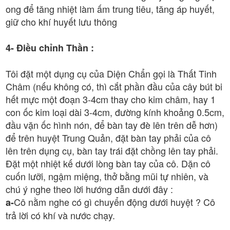
ong để tăng nhiệt làm ấm trung tiêu, tăng áp huyết,
giữ cho khí huyết lưu thông
4- Điều chỉnh Thần :
Tôi đặt một dụng cụ của Diện Chẩn gọi là Thất Tinh
Châm (nếu không có, thì cắt phần đầu của cây bút bi
hết mực một đoạn 3-4cm thay cho kim châm, hay 1
con ốc kim loại dài 3-4cm, đường kính khoảng 0.5cm,
đầu vặn ốc hình nón, để bàn tay đè lên trên dễ hơn)
để trên huyệt Trung Quản, đặt bàn tay phải của cô
lên trên dụng cụ, bàn tay trái đặt chồng lên tay phải.
Đặt một nhiệt kế dưới lòng bàn tay của cô. Dặn cô
cuốn lưỡi, ngậm miệng, thở bằng mũi tự nhiên, và
chú ý nghe theo lời hướng dẫn dưới đây :
Cô nằm nghe có gì chuyển động dưới huyệt ? Cô
a-
trả lời có khí và nước chạy.