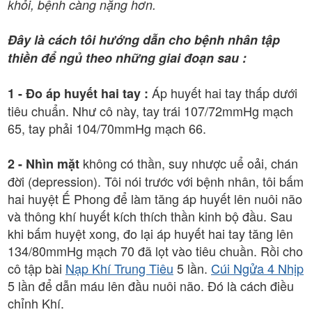
khỏi, bệnh càng nặng hơn.
Đây là cách tôi hướng dẫn cho bệnh nhân tập
thiền để ngủ theo những giai đoạn sau :
Áp huyết hai tay thấp dưới
1 - Đo áp huyết hai tay :
tiêu chuẩn. Như cô này, tay trái 107/72mmHg mạch
65, tay phải 104/70mmHg mạch 66.
không có thần, suy nhược uể oải, chán
2 - Nhìn mặt
đời (depression). Tôi nói trước với bệnh nhân, tôi bấm
hai huyệt Ế Phong để làm tăng áp huyết lên nuôi não
và thông khí huyết kích thích thần kinh bộ đầu. Sau
khi bấm huyệt xong, đo lại áp huyết hai tay tăng lên
134/80mmHg mạch 70 đã lọt vào tiêu chuần. Rồi cho
cô tập bài
Nạp Khí Trung Tiêu
5 lần.
Cúi Ngửa 4 Nhịp
5 lần để dẫn máu lên đầu nuôi não. Đó là cách điều
chỉnh Khí.