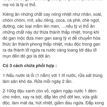
mẹ nó là tỳ-vị thổ.
Kiêng ăn những chất cay nóng nhiệt như nhãn, xoài,
chôm chôm, mít, sầu riêng, coca, cà phê, chè ngọt,
đường, các loại mắm lên men, …nếu tỳ vị thổ ăn
những chất này dư thừa thành thấp nhiệt, trong khi
đó gan mộc đưa men gan sang tỳ vị để chuyển hóa
thức ăn thành phong thấp nhiệt, máu độc trong gan
ra da thành lở ngứa ra nước vàng loang tới đâu lở
mụn đến đó gọi là dời ăn.
Có 3 cách chữa phối hợp :
1-Nấu nước lá ổi (1 nắm) với 1 lít nước, rửa sát trùng
làm săn khô da. Rửa mỗi ngày 2 lần.
2-100g đậu xanh còn vỏ, ngâm ngập nước 1 đêm
cho mềm, xay ra bột, đắp lên chỗ dời leo, vừa giải
độc, làm mát da, hút nhiệt, giảm đau ngứa. Đắp xong