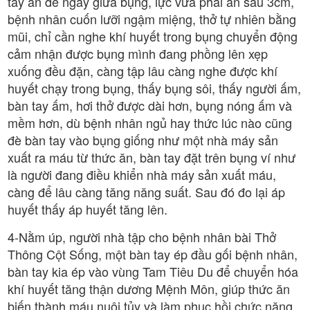
tay ấn đè ngay giữa bụng, lực vừa phải ấn sâu 3cm,
bệnh nhân cuốn lưỡi ngậm miệng, thở tự nhiên bằng
mũi, chỉ cần nghe khí huyết trong bụng chuyển động
cảm nhận được bụng mình đang phồng lên xẹp
xuống đều đặn, càng tập lâu càng nghe được khí
huyết chạy trong bụng, thấy bụng sôi, thấy người ấm,
bàn tay ấm, hơi thở được dài hơn, bụng nóng ấm và
mềm hơn, dù bệnh nhân ngủ hay thức lúc nào cũng
đè bàn tay vào bụng giống như một nhà máy sản
xuất ra máu từ thức ăn, bàn tay đặt trên bụng ví như
là người đang điều khiển nhà máy sản xuất máu,
càng để lâu càng tăng năng suất. Sau đó đo lại áp
huyết thấy áp huyết tăng lên.
4-Nằm úp, người nhà tập cho bệnh nhân bài Thở
Thông Cột Sống, một bàn tay ép đầu gối bệnh nhân,
bàn tay kia ép vào vùng Tam Tiêu Du để chuyển hóa
khí huyết tăng thận dương Mệnh Môn, giúp thức ăn
biến thành máu nuôi tủy và làm phục hồi chức năng