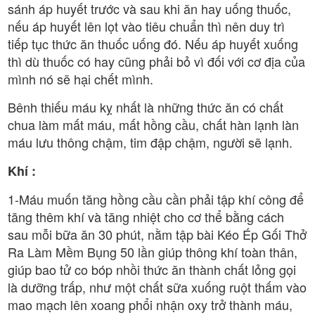
sánh áp huyết trước và sau khi ăn hay uống thuốc,
nếu áp huyết lên lọt vào tiêu chuẩn thì nên duy trì
tiếp tục thức ăn thuốc uống đó. Nếu áp huyết xuống
thì dù thuốc có hay cũng phải bỏ vì đối với cơ địa của
mình nó sẽ hại chết mình.
Bênh thiếu máu kỵ nhất là những thức ăn có chất
chua làm mất máu, mất hồng cầu, chất hàn lạnh làn
máu lưu thông chậm, tim đập chậm, người sẽ lạnh.
Khí :
1-Máu muốn tăng hồng cầu cần phải tập khí công để
tăng thêm khí và tăng nhiệt cho cơ thể bằng cách
sau mỗi bữa ăn 30 phút, nằm tập bài Kéo Ép Gối Thở
Ra Làm Mềm Bụng 50 lần giúp thông khí toàn thân,
giúp bao tử co bóp nhồi thức ăn thành chất lỏng gọi
là dưỡng trấp, như một chất sữa xuống ruột thấm vào
mao mạch lên xoang phổi nhận oxy trở thành máu,