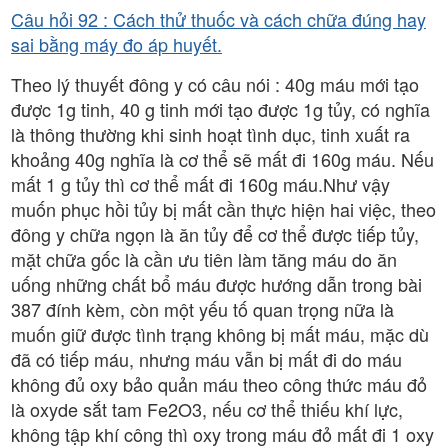
Câu hỏi 92 : Cách thử thuốc và cách chữa đúng hay
sai bằng máy đo áp huyết.
Theo lý thuyết đông y có câu nói : 40g máu mới tạo
được 1g tinh, 40 g tinh mới tạo được 1g tủy, có nghĩa
là thông thường khi sinh hoạt tình dục, tinh xuất ra
khoảng 40g nghĩa là cơ thể sẽ mất đi 160g máu. Nếu
mất 1 g tủy thì cơ thể mất đi 160g máu.Như vậy
muốn phục hồi tủy bị mất cần thực hiện hai việc, theo
đông y chữa ngọn là ăn tủy để cơ thể được tiếp tủy,
mặt chữa gốc là cần ưu tiên làm tăng máu do ăn
uống những chất bổ máu được hướng dẫn trong bài
387 đính kèm, còn một yếu tố quan trọng nữa là
muốn giữ được tình trạng không bị mất máu, mặc dù
đã có tiếp máu, nhưng máu vẫn bị mất đi do máu
không đủ oxy bảo quản máu theo công thức máu đỏ
là oxyde sắt tam Fe2O3, nếu cơ thể thiếu khí lực,
không tập khí công thì oxy trong máu đỏ mất đi 1 oxy