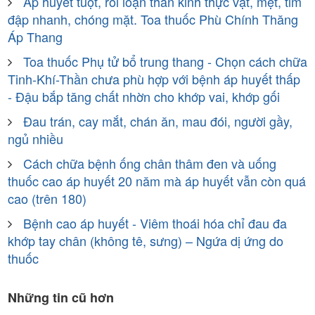
Áp huyết tuột, rối loạn thần kinh thực vật, mệt, tim
đập nhanh, chóng mặt. Toa thuốc Phù Chính Thăng
Áp Thang
Toa thuốc Phụ tử bổ trung thang - Chọn cách chữa
Tinh-Khí-Thần chưa phù hợp với bệnh áp huyết thấp
- Đậu bắp tăng chất nhờn cho khớp vai, khớp gối
Đau trán, cay mắt, chán ăn, mau đói, người gầy,
ngủ nhiều
Cách chữa bệnh ống chân thâm đen và uống
thuốc cao áp huyết 20 năm mà áp huyết vẫn còn quá
cao (trên 180)
Bệnh cao áp huyết - Viêm thoái hóa chỉ đau đa
khớp tay chân (không tê, sưng) – Ngứa dị ứng do
thuốc
Những tin cũ hơn