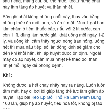
sầu riêng, măng cụt, ổi, khô mực, kẹo..những chất
này làm tăng áp huyết và thân nhiệt.
Bây giờ phải kiêng những chất này, thay vào bằng
những thức ăn mát lạnh, và ăn ít một. Mua 1 gói hoa
kim châm ở tiệm thuốc bắc, nấu với 2 lít nước, cạn
còn 1 lít, dùng làm nước giải khát uống mỗi ngày 1-2
ly, và uống khi cảm thấy người nóng trán nóng, uống
hết thì mua nấu tiếp, số lần động kinh sẽ giảm cho
đến khi khỏi hẳn, khi áp huyết được ổn định. Ngoài
máy đo áp huyết, cần mua nhiệt kế theo dõi thân
nhiệt mỗi ngày để phòng bệnh.
Khí :
Không được la hét chạy nhảy hay ra nắng. Luôn luôn
tắm mát, hay đi bơi lội giúp tăng thể lực làm giảm áp
huyết. Tập bài
Kéo Ép Gối Thở Ra Làm Mềm Bụng
100 lần, giúp hạ áp huyết, tiêu hóa tốt, không bị táo
bón.