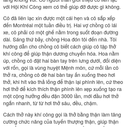
với Hội Khí Công xem có thể giúp đỡ được gì không.
Cô đã liên lạc xin được một cái hẹn và cô sắp xếp
đến Montréal một tuần điều trị. Hai vợ chồng cô lái
xe, cô phải có một ghế nằm trong suốt đoạn đường
dài. Sáng thứ bảy, chồng Hoa đón tôi đến nhà. Tôi
hướng dẫn cho chồng cô biết cách giúp cô tập thở
khí công để giúp thận dương chuyển hóa. Hoa nằm
úp, chồng cô đặt hai bàn tay trên lưng dưới, đối diện
với rốn, gọi là vùng huyệt Mệnh môn, cứ mỗi lần cô
thở ra, chồng cô đè hai bàn tay ấn xuống theo hơi
thở, khi hít vào thả lỏng để thận lại phình lên, cứ theo
hơi thở để kích thích thận phình lên xẹp xuống tạo ra
một cộng hưởng đều đặn 3000 lần, mới đầu hơi thở
ngắn nhanh, từ từ hơi thở sâu, đều, chậm.
Cách thở này khí công gọi là thở bằng thận làm tăng
cường chức năng của tuyến thượng thận, giúp thận