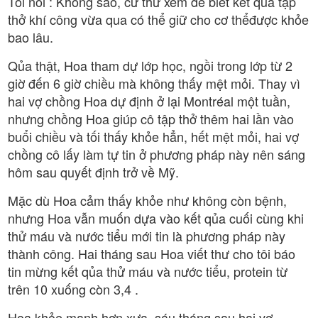
Tôi nói : Không sao, cứ thử xem để biết kết qủa tập
thở khí công vừa qua có thể giữ cho cơ thểđược khỏe
bao lâu.
Qủa thật, Hoa tham dự lớp học, ngồi trong lớp từ 2
giờ đến 6 giờ chiều mà không thấy mệt mỏi. Thay vì
hai vợ chồng Hoa dự định ở lại Montréal một tuần,
nhưng chồng Hoa giúp cô tập thở thêm hai lần vào
buổi chiều và tối thấy khỏe hẳn, hết mệt mỏi, hai vợ
chồng cô lấy làm tự tin ở phương pháp này nên sáng
hôm sau quyết định trở về Mỹ.
Mặc dù Hoa cảm thấy khỏe như không còn bệnh,
nhưng Hoa vẫn muốn dựa vào kết qủa cuối cùng khi
thử máu và nước tiểu mới tin là phương pháp này
thành công. Hai tháng sau Hoa viết thư cho tôi báo
tin mừng kết qủa thử máu và nước tiểu, protein từ
trên 10 xuống còn 3,4 .
Hoa khỏe mạnh hơn xưa, sáu tháng sau hai vợ