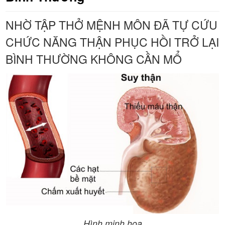
NHỜ TẬP THỞ MỆNH MÔN ĐÃ TỰ CỨU
CHỨC NĂNG THẬN PHỤC HỒI TRỞ LẠI
BÌNH THƯỜNG KHÔNG CẦN MỔ
Hình minh họa