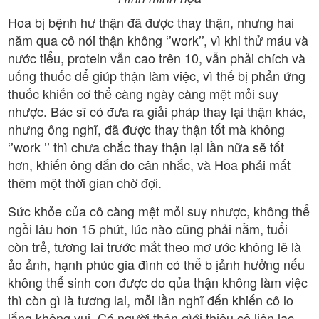
Hoa bị bệnh hư thận đã được thay thận, nhưng hai
năm qua cô nói thận không ‘’work’’, vì khi thử máu và
nước tiểu, protein vẫn cao trên 10, vẫn phải chích và
uống thuốc để giúp thận làm việc, vì thế bị phản ứng
thuốc khiến cơ thể càng ngày càng mệt mỏi suy
nhược. Bác sĩ có đưa ra giải pháp thay lại thận khác,
nhưng ông nghĩ, đã được thay thận tốt mà không
‘’work ’’ thì chưa chắc thay thận lại lần nữa sẽ tốt
hơn, khiến ông đắn đo cân nhắc, và Hoa phải mất
thêm một thời gian chờ đợi.
Sức khỏe của cô càng mệt mỏi suy nhược, không thể
ngồi lâu hơn 15 phút, lúc nào cũng phải nằm, tuổi
còn trẻ, tương lai trước mắt theo mơ ước không lẽ là
ảo ảnh, hạnh phúc gia đình có thể b ịảnh hưởng nếu
không thể sinh con được do qủa thận không làm việc
thì còn gì là tương lai, mỗi lần nghĩ đến khiến cô lo
lắng không vui. Có người thân gìới thiệu cô liên lạc