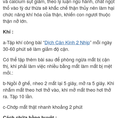
và calcium sụt giảm, theo lý luận ngũ hành, chất ngọt
thổ vào tỳ dư thừa sẽ khắc chế thận thủy nên làm hại
chức năng khí hóa của thận, khiến con ngươi thuộc
thận nở lớn.
Khí :
a-Tập khí công bài “
Dịch Cân Kinh 2 Nhịp
” mỗi ngày
30-60 phút sẽ làm giảm độ cận.
Có thể tập thêm bài sau để phòng ngừa mắt bị cận
thị, khi phải làm việc nhiều bằng mắt làm mắt bị mệt
mỏi.:
b-Ngồi ở ghế, nheo 2 mắt lại 5 giây, mở ra 5 giây. Khi
nhắm mắt theo hơi thở vào, khi mở mắt theo hơi thở
ra. Tập 10 lần.
c-Chớp mắt thật nhanh khoảng 2 phút
Cách chữa bằng huyệt :