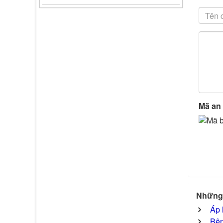
Mã an
Những 
Áp 
Bện