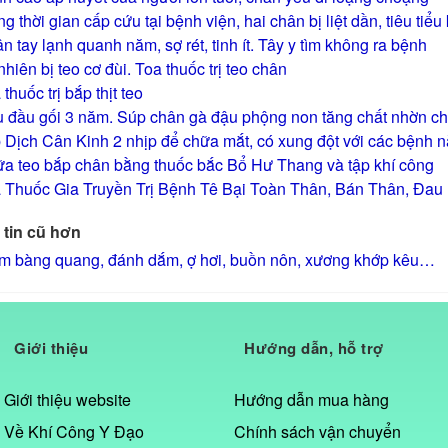
ng thời gian cấp cứu tại bệnh viện, hai chân bị liệt dần, tiêu tiể
n tay lạnh quanh năm, sợ rét, tinh ít. Tây y tìm không ra bệnh
nhiên bị teo cơ đùi. Toa thuốc trị teo chân
thuốc trị bắp thịt teo
 đầu gối 3 năm. Súp chân gà đậu phộng non tăng chất nhờn ch
 Dịch Cân Kinh 2 nhịp để chữa mắt, có xung đột với các bệnh 
a teo bắp chân bằng thuốc bắc Bổ Hư Thang và tập khí công
 Thuốc Gia Truyền Trị Bệnh Tê Bại Toàn Thân, Bán Thân, Đa
tin cũ hơn
m bàng quang, đánh dắm, ợ hơi, buồn nôn, xương khớp kêu…
Giới thiệu
Hướng dẫn, hỗ trợ
Giới thiệu website
Hướng dẫn mua hàng
Về Khí Công Y Đạo
Chính sách vận chuyển