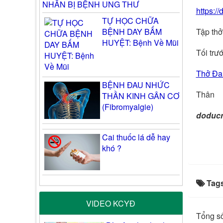
NHÂN BỊ BỆNH UNG THƯ
https:/
TỰ HỌC CHỮA
BỆNH DAY BẤM
Tập thở 
HUYỆT: Bệnh Về Mũi
Tối trư
Thở Đa
BỆNH ĐAU NHỨC
Thân
THẦN KINH GÂN CƠ
(Fibromyalgie)
doduc
Cai thuốc lá dễ hay
khó ?
Tag
VIDEO KCYĐ
Tổng số