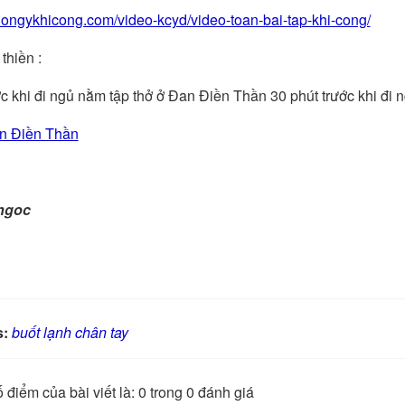
/dongykhicong.com/video-kcyd/video-toan-bai-tap-khi-cong/
thiền :
ớc khi đi ngủ nằm tập thở ở Đan Điền Thần 30 phút trước khi đi n
n Điền Thần
ngoc
s:
buốt lạnh chân tay
 điểm của bài viết là: 0 trong 0 đánh giá