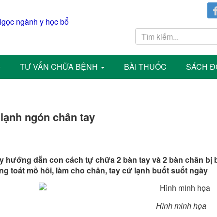
TƯ VẤN CHỮA BỆNH
BÀI THUỐC
SÁCH Đ
lạnh ngón chân tay
ầy hướng dẫn con cách tự chữa 2 bàn tay và 2 bàn chân bị 
ng toát mồ hôi, làm cho chân, tay cứ lạnh buốt suốt ngày
Hình minh họa