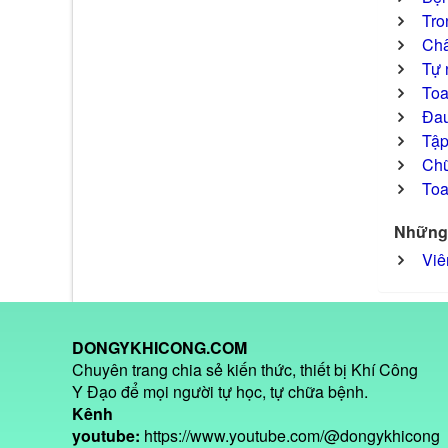
Tro
Châ
Tự 
Toa 
Đau
Tập
Chữ
Toa
Những 
Viê
DONGYKHICONG.COM
Chuyên trang chia sẻ kiến thức, thiết bị Khí Công
Y Đạo để mọi người tự học, tự chữa bệnh.
Kênh
youtube:
https://www.youtube.com/@dongykhicong