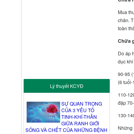
Mua thu
chân. T
toàn thâ
Chữa g
Do áp h
dục khí
90-95 (
(6 tuổi
Lý thuyết KCYĐ
110-120
đập 70-7
SỰ QUAN TRỌNG
CỦA 3 YẾU TỐ
130-140
TINH-KHÍ-THẦN
GIỮA RANH GIỚI
Những b
SỐNG VÀ CHẾT CỦA NHỮNG BỆNH