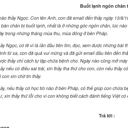
Buốt lạnh ngón chân 
hào thầy Ngọc. Con tên Anh, con đã email đến thầy ngày 13/8/1
2 bàn chân bị buốt lạnh, nhất là ở những góc ngón chân, lúc nào
ày trong những tháng mùa thu, mùa đông ở bên Pháp.
ầy Ngọc, có lẽ vì là lần đầu tiên tìm, đọc, xem được những bài 
nh từ xa, con đã quá vui mừng và đã gửi email đầu tiên đến thầy
ợc thầy chỉ cách tự tập chữa bệnh cho. Ngày nào cũng mở máy m
ầy nếu có điều sai trái, xin thầy tha thứ cho con, còn nếu thầy c
 con xin chờ tin thầy.
ầy, nếu thầy có học trò nào ở bên Pháp, có thể giúp con chữa bện
ư, xin thầy thứ lỗi cho vì con không biết cách đánh tiếng Việt c
Trả lời :
ngọn