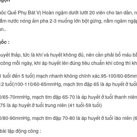
ốc Quế Phụ Bát Vị Hoàn ngậm dưới lưỡi 20 viên cho tan dần, ng
ắm nước nóng ấm pha 2-3 muổng lớn bột gừng, nằm ngâm ngập 
n..
ốc :
uyết thấp, tức là khí và huyết không đủ, nên cần phải bổ máu b
 công mỗi ngày, khi áp huyết lên đúng tiêu chuẩn khí công thì kh
1 tuổi đến 5 tuổi) mạch nhanh không chính xác.95-100/60-65mmH
-12 tuổi)100-110/60-65mmHg, mạch tim đập 65 là áp huyết ở tuổi t
/65-70mmHg, mạch tim đập 65-70 là áp huyết ở tuổi thanh niê
5 là áp huyết ở tuổi trung niên (41 tuổi-59 tuổi)
/80-90mmHg, mạch tim đập 70-80 là áp huyết ở tuổi lão niên (60 
ài tập động công :