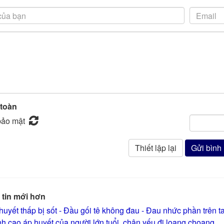
 toàn
tin mới hơn
huyết thấp bị sốt - Đầu gối tê không đau - Đau nhức phần trên t
h cao áp huyết của người lớn tuổi, chân yếu đi loạng choạng