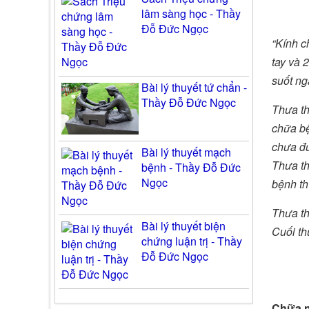
lâm sàng học - Thầy
Đỗ Đức Ngọc
“Kính c
tay và 
suốt ng
Bài lý thuyết tứ chẩn -
Thầy Đỗ Đức Ngọc
Thưa th
chữa bệ
chưa đư
Bài lý thuyết mạch
Thưa th
bệnh - Thầy Đỗ Đức
Ngọc
bệnh thì
Thưa th
Bài lý thuyết biện
Cuối th
chứng luận trị - Thầy
Đỗ Đức Ngọc
Chữa 