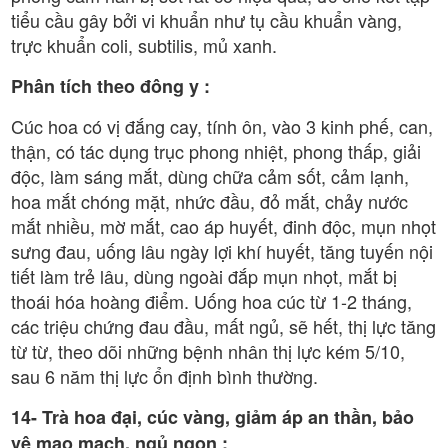
tiểu cầu gây bởi vi khuẩn như tụ cầu khuẩn vàng,
trực khuẩn coli, subtilis, mủ xanh.
Phân tích theo đông y :
Cúc hoa có vị đắng cay, tính ôn, vào 3 kinh phế, can,
thận, có tác dụng trục phong nhiệt, phong thấp, giải
độc, làm sáng mắt, dùng chữa cảm sốt, cảm lạnh,
hoa mắt chóng mặt, nhức đầu, đỏ mắt, chảy nước
mắt nhiều, mờ mắt, cao áp huyết, đinh độc, mụn nhọt
sưng đau, uống lâu ngày lợi khí huyết, tăng tuyến nội
tiết làm trẻ lâu, dùng ngoài đắp mụn nhọt, mắt bị
thoái hóa hoàng điểm. Uống hoa cúc từ 1-2 tháng,
các triệu chứng đau đầu, mất ngủ, sẽ hết, thị lực tăng
từ từ, theo dõi những bệnh nhân thị lực kém 5/10,
sau 6 năm thị lực ổn định bình thường.
14- Trà hoa đại, cúc vàng, giảm áp an thần, bảo
vệ mao mạch, ngủ ngon :