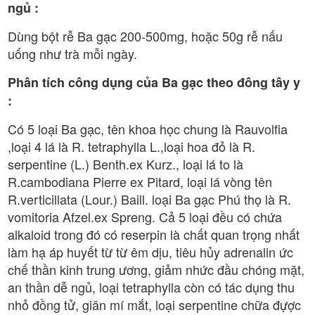
ngủ :
Dùng bột rễ Ba gạc 200-500mg, hoặc 50g rễ nấu
uống như trà mỗi ngày.
Phân tích công dụng của Ba gạc theo đông tây y
:
Có 5 loại Ba gạc, tên khoa học chung là Rauvolfia
,loại 4 lá là R. tetraphylla L.,loại hoa đỏ là R.
serpentine (L.) Benth.ex Kurz., loại lá to là
R.cambodiana Pierre ex Pitard, loại lá vòng tên
R.verticillata (Lour.) Baill. loại Ba gạc Phú thọ là R.
vomitoria Afzel.ex Spreng. Cả 5 loại đều có chứa
alkaloid trong đó có reserpin là chất quan trọng nhất
làm hạ áp huyết từ từ êm dịu, tiêu hủy adrenalin ức
chế thần kinh trung ương, giảm nhức đầu chóng mặt,
an thần dễ ngủ, loại tetraphylla còn có tác dụng thu
nhỏ đồng tử, giãn mí mắt, loại serpentine chữa đựợc