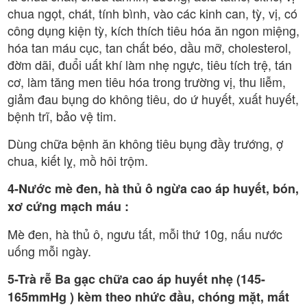
chua ngọt, chát, tính bình, vào các kinh can, tỳ, vị, có
công dụng kiện tỳ, kích thích tiêu hóa ăn ngon miệng,
hóa tan máu cục, tan chất béo, dầu mỡ, cholesterol,
đờm dãi, đuổi uất khí làm nhẹ ngực, tiêu tích trệ, tán
cơ, làm tăng men tiêu hóa trong trường vị, thu liễm,
giảm đau bụng do không tiêu, do ứ huyết, xuất huyết,
bệnh trĩ, bảo vệ tim.
Dùng chữa bệnh ăn không tiêu bụng đầy trướng, ợ
chua, kiết lỵ, mồ hôi trộm.
4-Nước mè đen, hà thủ ô ngừa cao áp huyết, bón,
xơ cứng mạch máu :
Mè đen, hà thủ ô, ngưu tất, mỗi thứ 10g, nấu nước
uống mỗi ngày.
5-Trà rễ Ba gạc chữa cao áp huyết nhẹ (145-
165mmHg ) kèm theo nhức đầu, chóng mặt, mất