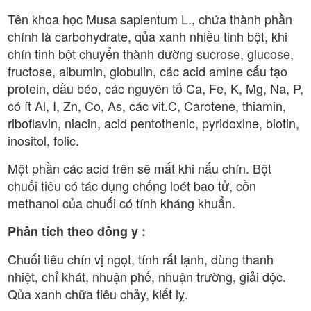
Tên khoa học Musa sapientum L., chứa thành phần
chính là carbohydrate, qủa xanh nhiều tinh bột, khi
chín tinh bột chuyển thành đường sucrose, glucose,
fructose, albumin, globulin, các acid amine cấu tạo
protein, dầu béo, các nguyên tố Ca, Fe, K, Mg, Na, P,
có ít Al, I, Zn, Co, As, các vit.C, Carotene, thiamin,
riboflavin, niacin, acid pentothenic, pyridoxine, biotin,
inositol, folic.
Một phần các acid trên sẽ mất khi nấu chín. Bột
chuối tiêu có tác dụng chống loét bao tử, cồn
methanol của chuối có tính kháng khuẩn.
Phân tích theo đông y :
Chuối tiêu chín vị ngọt, tính rất lạnh, dùng thanh
nhiệt, chỉ khát, nhuận phế, nhuận trường, giải độc.
Qủa xanh chữa tiêu chảy, kiết lỵ.