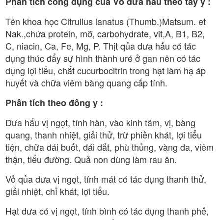
Phân tích công dụng của Vỏ dưa hấu theo tây y :
Tên khoa học Citrullus lanatus (Thumb.)Matsum. et
Nak.,chứa protein, mỡ, carbohydrate, vit,A, B1, B2,
C, niacin, Ca, Fe, Mg, P. Thịt qủa dưa hấu có tác
dụng thúc đẩy sự hình thành uré ở gan nên có tác
dụng lợi tiểu, chất cucurbocitrin trong hạt làm hạ áp
huyết và chữa viêm bàng quang cấp tính.
Phân tích theo đông y :
Dưa hấu vị ngọt, tính hàn, vào kinh tâm, vị, bàng
quang, thanh nhiệt, giải thử, trừ phiền khát, lợi tiểu
tiện, chữa đái buốt, đái dắt, phù thủng, vàng da, viêm
thận, tiểu đường. Quả non dùng làm rau ăn.
Vỏ qủa dưa vị ngọt, tính mát có tác dụng thanh thử,
giải nhiệt, chỉ khát, lợi tiểu.
Hạt dưa có vị ngọt, tính bình có tác dụng thanh phế,