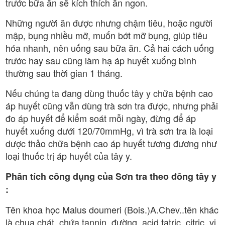
trước bữa ăn sẽ kích thích ăn ngon.
Những người ăn được nhưng chậm tiêu, hoặc người
mập, bụng nhiều mỡ, muốn bớt mỡ bụng, giúp tiêu
hóa nhanh, nên uống sau bữa ăn. Cả hai cách uống
trước hay sau cũng làm hạ áp huyết xuống bình
thường sau thời gian 1 tháng.
Nếu chúng ta đang dùng thuốc tây y chữa bệnh cao
áp huyết cũng vẫn dùng trà sơn tra được, nhưng phải
đo áp huyết để kiểm soát mỗi ngày, đừng để áp
huyết xuống dưới 120/70mmHg, vì trà sơn tra là loại
dược thảo chữa bệnh cao áp huyết tương đương như
loại thuốc trị áp huyết của tây y.
Phân tích công dụng của Sơn tra theo đông tây y
:
Tên khoa học Malus doumeri (Bois.)A.Chev..tên khác
là chua chát, chứa tannin, đường, acid tatric, citric, vị