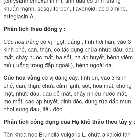
(chrysanthemoxanthin ), tinh dầu có tính kháng
khuẩn mạnh, sesquiterpen, flavonoid, acid amine,
arteglasin A..
Phân tích theo đông y :
có vị ngọt, đắng , tính hơi hàn, vào 3
Cúc hoa trắng
kinh phế, can, thận, có tác dụng chữa nhức đầu, đau
mắt, chảy nước mắt, hạ sốt, hạ áp huyết, bệnh viêm
mủ ( uống trong đắp ngoài ), bệnh ngoài da.
có vị đắng cay, tính ôn, vào 3 kinh
Cúc hoa vàng
phế, can, thận, chữa cảm lạnh, sốt, hoa mắt, chóng
mặt, nhức đầu, đau đỏ mắt, chảy nhiều nước mắt,
mờ mắt, cao áp huyết, đinh độc, dùng rửa đắp mụn
nhọt sưng đau, tiêu độc.
Phân tích công dụng của Hạ khô thảo theo tây y :
Tên khoa học Brunella vulgaris L. chứa alkaloid tan