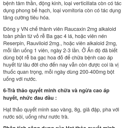
bệnh tâm thần, động kinh, loại verticillata còn có tác
dụng phong bế hạch, loại vomitoria còn có tác dụng
tăng cường tiêu hóa.
Đông y VN chế thành viên Raucaxin 2mg alkaloid
toàn phần từ vỏ rễ Ba gạc 4 lá, hoặc viên nén
Reserpin, Rauviloid 2mg., hoặc viên alkaloid 2mg,
mỗi lần uống 1 viên, ngày 2-3 lần. Ở Ấn độ đã biết
dùng bột rễ ba gạc hoa đỏ để chữa bệnh cao áp
huyết từ lâu đời cho đến nay vẫn còn được coi là vị
thuốc quan trọng, mỗi ngày dùng 200-400mg bột
uống với nước.
6-Trà thảo quyết minh chữa và ngừa cao áp
huyết, nhức đau đầu :
Hạt thảo quyết minh sao vàng, 8g, giã đập, pha với
nước sôi, uống như nước trà.
Phân tích công dụng của Hạt thảo quyết minh