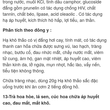
trong nước, muối KCl, tinh dầu camphor, glucoside
đắng gồm prunelin có tác dụng chống HIV, chất
tannin, chất béo, lipase, acid oleaolic . Có tác dụng
hạ áp huyết, kích thích hô hấp, lợi tiểu, an thần.
Phân tích theo đông y :
Hạ khô thảo có vị đắng hơi cay, tính mát, có tác dụng
thanh can hỏa chữa được sưng vú, lao hạch, tràng
nhạc, bướu cổ, đau nhức mắt, chảy nước mắt, viêm
tử cung, âm hộ, gan mật nhiệt, áp huyết cao, viêm
thần kinh da, lở ngứa, mụn nhọt, hắc lào, vẩy nến,
tiểu tiện không thông.
Chữa tràng nhạc, dùng 20g Hạ khô thảo sắc đặc
uống trước khi ăn cơm 2 tiếng đồng hồ.
13-Trà hoa hòe, lá sen, cúc hoa chữa áp huyết
cao, đau mắt, mắt khô.