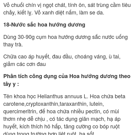
Vỏ chuối chín vị ngọt chát, tính ôn, sát trùng cầm tiêu
chảy, kiết lỵ. Vỏ xanh diệt nấm, làm se da.
18-Nước sắc hoa hướng dương
Dùng 30-90g cụm hoa hướng dương sắc nước uống
thay trà.
Chữa cao áp huyết, đau đầu, choáng váng, ù tai,
giảm các cơn đau
Phân tích công dụng của Hoa hướng dương theo
tây y :
Tên khoa học Helianthus annuus L. Hoa chứa beta
carotene,cryptoxanthin,taraxanthin, lutein,
quercimeritrin, đế hoa chứa nhiều pectin, có mùi
thơm nhẹ dễ chịu , có tác dụng giãn mạch, hạ áp
huyết, kích thích hô hấp, tăng cường co bóp ruột
dùng trong trường hợp liệt ruột, hạ sốt.