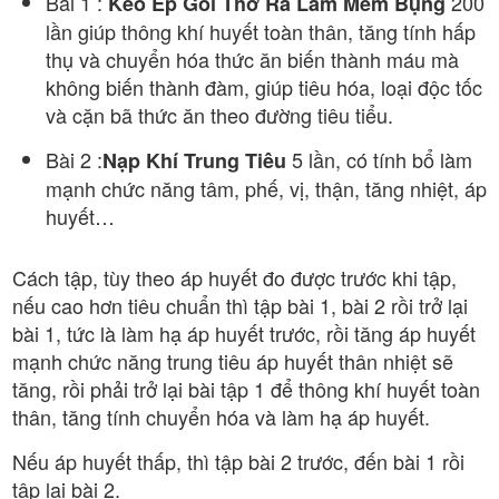
Bài 1 :
200
Kéo Ép Gối Thở Ra Làm Mềm Bụng
lần giúp thông khí huyết toàn thân, tăng tính hấp
thụ và chuyển hóa thức ăn biến thành máu mà
không biến thành đàm, giúp tiêu hóa, loại độc tốc
và cặn bã thức ăn theo đường tiêu tiểu.
Bài 2 :
5 lần, có tính bổ làm
Nạp Khí Trung Tiêu
mạnh chức năng tâm, phế, vị, thận, tăng nhiệt, áp
huyết…
Cách tập, tùy theo áp huyết đo được trước khi tập,
nếu cao hơn tiêu chuẩn thì tập bài 1, bài 2 rồi trở lại
bài 1, tức là làm hạ áp huyết trước, rồi tăng áp huyết
mạnh chức năng trung tiêu áp huyết thân nhiệt sẽ
tăng, rồi phải trở lại bài tập 1 để thông khí huyết toàn
thân, tăng tính chuyển hóa và làm hạ áp huyết.
Nếu áp huyết thấp, thì tập bài 2 trước, đến bài 1 rồi
tập lại bài 2.