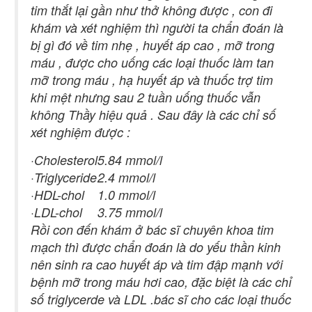
tim thắt lại gần như thở không được , con đi
khám và xét nghiệm thì người ta chẩn đoán là
bị gì đó về tim nhẹ , huyết áp cao , mỡ trong
máu , được cho uống các loại thuốc làm tan
mỡ trong máu , hạ huyết áp và thuốc trợ tim
khi mệt nhưng sau 2 tuần uống thuốc vẫn
không Thầy hiệu quả . Sau đây là các chỉ số
xét nghiệm được :
·Cholesterol
5.84 mmol/l
·Triglyceride
2.4 mmol/l
·HDL-chol
1.0 mmol/l
·LDL-chol
3.75 mmol/l
Rồi con đến khám ở bác sĩ chuyên khoa tim
mạch thì được chẩn đoán là do yếu thần kinh
nên sinh ra cao huyết áp và tim đập mạnh với
bệnh mỡ trong máu hơi cao, đặc biệt là các chỉ
số triglycerde và LDL .bác sĩ cho các loại thuốc