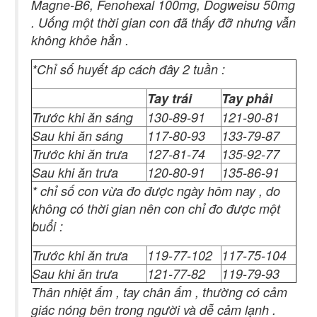
Magne-B6, Fenohexal 100mg, Dogweisu 50mg
. Uống một thời gian con đã thấy đỡ nhưng vẫn
không khỏe hẳn .
*Chỉ số huyết áp cách đây 2 tuần :
Tay trái
Tay phải
Trước khi ăn sáng
130-89-91
121-90-81
Sau khi ăn sáng
117-80-93
133-79-87
Trước khi ăn trưa
127-81-74
135-92-77
Sau khi ăn trưa
120-80-91
135-86-91
* chỉ số con vừa đo được ngày hôm nay , do
không có thời gian nên con chỉ đo được một
buổi :
Trước khi ăn trưa
119-77-102
117-75-104
Sau khi ăn trưa
121-77-82
119-79-93
Thân nhiệt ấm , tay chân ấm , thường có cảm
giác nóng bên trong người và dễ cảm lạnh .