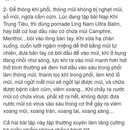
2- Để thông khí phổi, thông mũi không bị nghẹt mũi,
sổ mũi, ngừa cảm cúm. Lúc đang tập bài Nạp Khí
Trung Tiêu, thì dùng pomade Ling Nam Ultra Balm,
hay bất cứ loại dầu nào có chứa mùi Camphre,
Menthol…bôi vào lòng bàn tay. Khi vừa hạ chân
xuống, cuốn lưỡi ngậm miệng để thở bằng mũi tự
nhiên, đưa bàn tay có bôi dầu để vào mũi, khí ở bụng
đang nhồi như sóng, lực khí ra vào mũi mạnh hơn hơi
thở bình thường sẽ đem hơi dầu vào sâu trong phổi
làm thông mũi, thanh lọc khí trong phổi, làm khô lỗ
mũi, mũi ngửi mất mùi sẽ ngửi lại được mùi, và chữa
được bệnh cảm cúm, viêm xoang…Khi chảy ra nước
mũi có chứa virus, phải xịt ra hết, không được đưa
nước mũi có virus vào sâu trong cơ thể gây ra viêm
xoang mũi, xoang trán, xoang tai, xoang sàng…
Cả hai bài tập này tập thường xuyên làm tăng cường
hệ miễn nhiễm phòng chống bệnh tật.