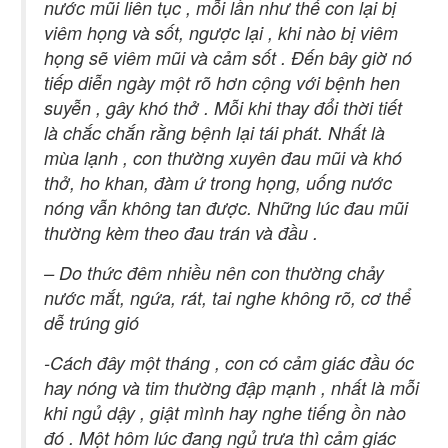
nước mũi liên tục , mỗi lần như thế con lại bị
viêm họng và sốt, ngược lại , khi nào bị viêm
họng sẽ viêm mũi và cảm sốt . Đến bây giờ nó
tiếp diễn ngày một rõ hơn cộng với bệnh hen
suyễn , gây khó thở . Mỗi khi thay đổi thời tiết
là chắc chắn rằng bệnh lại tái phát. Nhất là
mùa lạnh , con thường xuyên đau mũi và khó
thở, ho khan, đàm ứ trong họng, uống nước
nóng vẫn không tan được. Những lúc đau mũi
thường kèm theo đau trán và đầu .
– Do thức đêm nhiều nên con thường chảy
nước mắt, ngứa, rát, tai nghe không rõ, cơ thể
dễ trúng gió
-Cách đây một tháng , con có cảm giác đầu óc
hay nóng và tim thường đập mạnh , nhất là mỗi
khi ngủ dậy , giật mình hay nghe tiếng ồn nào
đó . Một hôm lúc đang ngủ trưa thì cảm giác