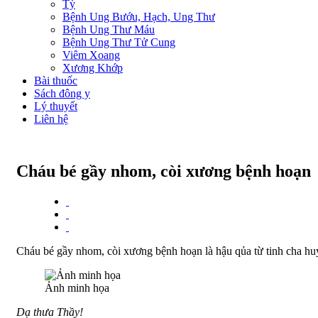
Tỳ
Bệnh Ung Bướu, Hạch, Ung Thư
Bệnh Ung Thư Máu
Bệnh Ung Thư Tử Cung
Viêm Xoang
Xương Khớp
Bài thuốc
Sách đông y
Lý thuyết
Liên hệ
Cháu bé gầy nhom, còi xương bệnh hoạn
Cháu bé gầy nhom, còi xương bệnh hoạn là hậu qủa từ tinh cha huy
Ảnh minh họa
Dạ thưa Thầy!