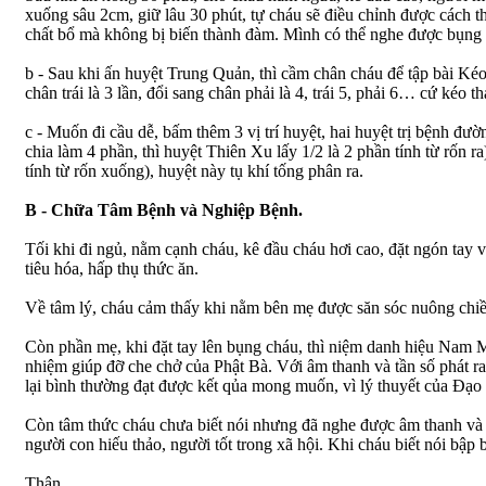
xuống sâu 2cm, giữ lâu 30 phút, tự cháu sẽ điều chỉnh được cách t
chất bổ mà không bị biến thành đàm. Mình có thể nghe được bụng 
b - Sau khi ấn huyệt Trung Quản, thì cầm chân cháu để tập bài Kéo
chân trái là 3 lần, đổi sang chân phải là 4, trái 5, phải 6… cứ kéo
c - Muốn đi cầu dễ, bấm thêm 3 vị trí huyệt, hai huyệt trị bệnh đ
chia làm 4 phần, thì huyệt Thiên Xu lấy 1/2 là 2 phần tính từ rốn 
tính từ rốn xuống), huyệt này tụ khí tống phân ra.
B - Chữa Tâm Bệnh và Nghiệp Bệnh.
Tối khi đi ngủ, nằm cạnh cháu, kê đầu cháu hơi cao, đặt ngón tay
tiêu hóa, hấp thụ thức ăn.
Về tâm lý, cháu cảm thấy khi nằm bên mẹ được săn sóc nuông chiều,
Còn phần mẹ, khi đặt tay lên bụng cháu, thì niệm danh hiệu Nam
nhiệm giúp đỡ che chở của Phật Bà. Với âm thanh và tần số phát ra
lại bình thường đạt được kết qủa mong muốn, vì lý thuyết của Đạo l
Còn tâm thức cháu chưa biết nói nhưng đã nghe được âm thanh và d
người con hiếu thảo, người tốt trong xã hội. Khi cháu biết nói 
Thân