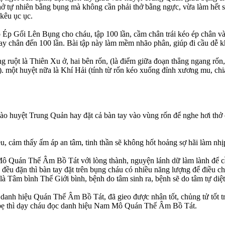
hở tự nhiên bằng bụng mà không cần phải thở bằng ngực, vừa làm hết s
kêu ục ục.
 Ép Gối Lên Bụng cho cháu, tập 100 lần, cầm chân trái kéo ép chân vào
 thay chân đến 100 lần. Bài tập này làm mềm nhão phân, giúp đi cầu dễ 
ường ruột là Thiên Xu ở, hai bên rốn, (là điểm giữa đoạn thẳng ngang 
ra). một huyệt nữa là Khí Hải (tính từ rốn kéo xuống đỉnh xương mu, ch
 vào huyệt Trung Quản hay đặt cả bàn tay vào vùng rốn để nghe hơi th
 cảm thấy ấm áp an tâm, tinh thần sẽ không hốt hoảng sợ hãi làm nhịp
 Mô Quán Thế Âm Bồ Tát với lòng thành, nguyện lánh dữ làm lành để 
 đều đặn thì bàn tay đặt trên bụng cháu có nhiều năng lượng để điều 
à Tâm bình Thế Giới bình, bệnh do tâm sinh ra, bệnh sẽ do tâm tự diệt
anh hiệu Quán Thế Âm Bồ Tát, đã gieo được nhân tốt, chủng tử tốt tron
bập bẹ thì dạy cháu đọc danh hiệu Nam Mô Quán Thế Âm Bồ Tát.