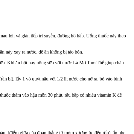
 mau lớn và gián tiếp trị suyễn, đường hô hấp. Uống thuốc này theo
 ăn này xay ra nước, dễ ăn không bị táo bón.
ới sữa. Khi ăn bột hay uống sữa với nước Lá Mơ Tam Thể giúp cháu
n bì), lấy 1 vỏ quýt nấu với 1/2 lít nước cho nở ra, bỏ vào bình
để thuốc thấm vào hậu môn 30 phút, râu bắp có nhiều vitamin K để
háu, (điểm giữa của đoạn thẳng từ mỏm xương ức đến rốn), ấn nhẹ