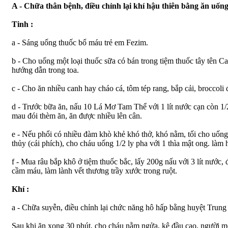
A - Chữa thân bệnh, điều chỉnh lại khí hậu thiên bằng ăn uống,
Tinh :
a - Sáng uống thuốc bổ máu trẻ em Fezim.
b - Cho uống một loại thuốc sữa có bán trong tiệm thuốc tây tên Ca
hướng dẫn trong toa.
c - Cho ăn nhiều canh hay cháo cá, tôm tép rang, bắp cải, broccoli
d - Trước bữa ăn, nấu 10 Lá Mơ Tam Thể với 1 lít nước cạn còn 1/2
mau đói thèm ăn, ăn được nhiều lên cân.
e - Nếu phổi có nhiều đàm khò khẻ khó thở, khó nằm, tối cho uống n
thủy (cái phích), cho cháu uống 1/2 ly pha với 1 thìa mật ong. làm
f - Mua râu bắp khô ở tiệm thuốc bắc, lấy 200g nấu với 3 lít nước,
cầm máu, làm lành vết thương trầy xước trong ruột.
Khí :
a - Chữa suyễn, điều chỉnh lại chức năng hô hấp bằng huyệt Trun
Sau khi ăn xong 30 phút, cho cháu nằm ngửa, kê đầu cao, người m