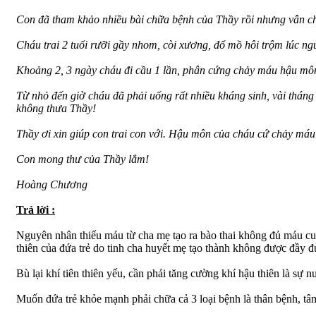
Con đã tham khảo nhiều bài chữa bệnh của Thầy rồi nhưng vẫn chư
Cháu trai 2 tuổi rưỡi gầy nhom, còi xương, đổ mồ hôi trộm lúc ng
Khoảng 2, 3 ngày cháu đi cầu 1 lần, phân cứng chảy máu hậu môn,
Từ nhỏ đến giờ cháu đã phải uống rất nhiều kháng sinh, vài thán
không thưa Thầy!
Thầy ơi xin giúp con trai con với. Hậu môn của cháu cứ chảy máu
Con mong thư của Thầy lắm!
Hoàng Chương
Trả lời :
Nguyên nhân thiếu máu từ cha mẹ tạo ra bào thai không đủ máu cung 
thiên của đứa trẻ do tinh cha huyết mẹ tạo thành không được đầy đ
Bù lại khí tiên thiên yếu, cần phải tăng cường khí hậu thiên là sự
Muốn đứa trẻ khỏe mạnh phải chữa cả 3 loại bệnh là thân bệnh, tâ