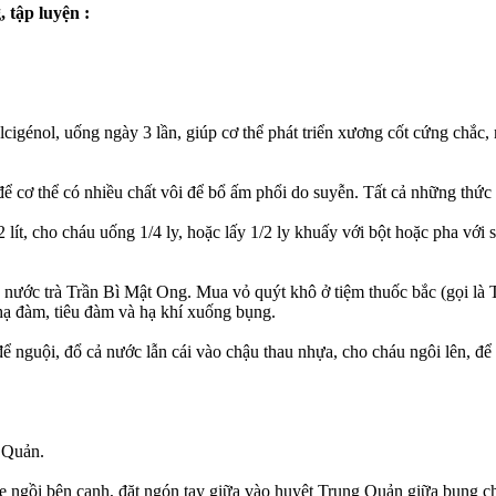
 tập luyện :
lcigénol, uống ngày 3 lần, giúp cơ thể phát triển xương cốt cứng chắc,
 để cơ thể có nhiều chất vôi để bổ ấm phổi do suyễn. Tất cả những thức
 lít, cho cháu uống 1/4 ly, hoặc lấy 1/2 ly khuấy với bột hoặc pha v
ước trà Trần Bì Mật Ong. Mua vỏ quýt khô ở tiệm thuốc bắc (gọi là Trầ
 hạ đàm, tiêu đàm và hạ khí xuống bụng.
 để nguội, đổ cả nước lẫn cái vào chậu thau nhựa, cho cháu ngôi lên, 
g Quản.
ẹ ngồi bên cạnh, đặt ngón tay giữa vào huyệt Trung Quản giữa bụng c