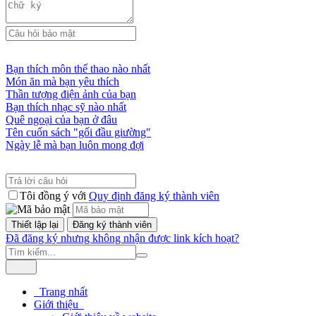
Bạn thích môn thể thao nào nhất
Món ăn mà bạn yêu thích
Thần tượng điện ảnh của bạn
Bạn thích nhạc sỹ nào nhất
Quê ngoại của bạn ở đâu
Tên cuốn sách "gối đầu giường"
Ngày lễ mà bạn luôn mong đợi
Tôi đồng ý với
Quy định đăng ký thành viên
Đã đăng ký nhưng không nhận được link kích hoạt?
Trang nhất
Giới thiệu