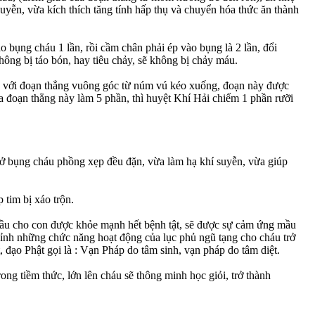
uyễn, vừa kích thích tăng tính hấp thụ và chuyển hóa thức ăn thành
 bụng cháu 1 lần, rồi cầm chân phải ép vào bụng là 2 lần, đổi
không bị táo bón, hay tiêu chảy, sẽ không bị chảy máu.
rốn, với đoạn thẳng vuông góc từ núm vú kéo xuống, đoạn này được
ia đoạn thẳng này làm 5 phần, thì huyệt Khí Hải chiếm 1 phần rưỡi
ở ở bụng cháu phồng xẹp đều đặn, vừa làm hạ khí suyễn, vừa giúp
 tim bị xáo trộn.
cầu cho con được khỏe mạnh hết bệnh tật, sẽ được sự cảm ứng mầu
chỉnh những chức năng hoạt động của lục phủ ngũ tạng cho cháu trở
, đạo Phật gọi là : Vạn Pháp do tâm sinh, vạn pháp do tâm diệt.
g tiềm thức, lớn lên cháu sẽ thông minh học giỏi, trở thành