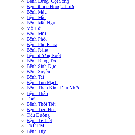
Bệnh Lưng, Cột Sống
Bệnh thuộc Họng - Lưỡi
Bệnh Máu
Bệnh Mắt
Bệnh Mất Ngủ
Mồ Hôi
Bệnh Mũi
Bệnh Phổi
Bệnh Phụ Khoa
Bệnh Răng
Bệnh đường Ruột
Bệnh Rụng Tóc
Bệnh Sinh Dục
Bệnh Suyễn
Bệnh Tai
Bệnh Tim Mạch
Bệnh Thần Kinh Đau Nhức
Bệnh Thận
Thở
Bệnh Thời Tiết
Bệnh Tiêu Hóa
Tiểu Đường
Bệnh Tê Liệt
TRẺ EM
Bệnh Tủy