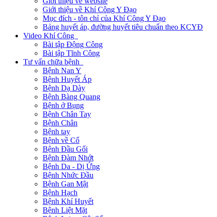
Giới thiệu về website
Giới thiệu về Khí Công Y Đạo
Mục đích - tôn chỉ của Khí Công Y Đạo
Bảng huyết áp, đường huyết tiêu chuẩn theo KCYĐ
Video Khí Công
Bài tập Động Công
Bài tập Tĩnh Công
Tư vấn chữa bệnh
Bệnh Nan Y
Bệnh Huyết Áp
Bệnh Dạ Dày
Bệnh Bàng Quang
Bệnh ở Bụng
Bệnh Chân Tay
Bệnh Chân
Bệnh tay
Bệnh về Cổ
Bệnh Đầu Gối
Bệnh Đàm Nhớt
Bệnh Da - Dị Ứng
Bệnh Nhức Đầu
Bệnh Gan Mật
Bệnh Hạch
Bệnh Khí Huyết
Bệnh Liệt Mặt