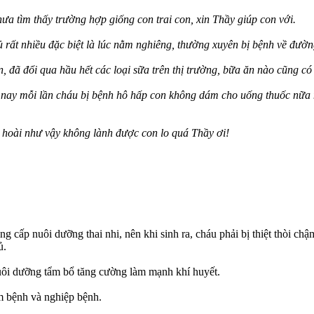
a tìm thấy trường hợp giống con trai con, xin Thầy giúp con với.
ủ rất nhiều đặc biệt là lúc nằm nghiêng, thường xuyên bị bệnh về đư
 đã đổi qua hầu hết các loại sữa trên thị trường, bữa ăn nào cũng có
g nay mỗi lần cháu bị bệnh hô hấp con không dám cho uống thuốc nữa 
 hoài như vậy không lành được con lo quá Thầy ơi!
cấp nuôi dưỡng thai nhi, nên khi sinh ra, cháu phải bị thiệt thòi chậm 
ủ.
 nuôi dưỡng tẩm bổ tăng cường làm mạnh khí huyết.
m bệnh và nghiệp bệnh.