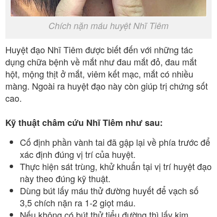
Chích nặn máu huyệt Nhĩ Tiêm
Huyệt đạo Nhĩ Tiêm được biết đến với những tác
dụng chữa bệnh về mắt như đau mắt đỏ, đau mắt
hột, mộng thịt ở mắt, viêm kết mạc, mắt có nhiều
màng. Ngoài ra huyệt đạo này còn giúp trị chứng sốt
cao.
Kỹ thuật châm cứu Nhĩ Tiêm như sau:
Cố định phần vành tai đã gập lại về phía trước để
xác định đúng vị trí của huyệt.
Thực hiện sát trùng, khử khuẩn tại vị trí huyệt đạo
này theo đúng kỹ thuật.
Dùng bút lấy máu thử đường huyết để vạch số
3,5 chích nặn ra 1-2 giọt máu.
Nếu không có bút thử tiểu đường thì lấy kim